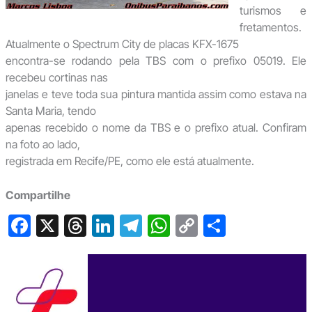
turismos e
fretamentos.
Atualmente o Spectrum City de placas KFX-1675
encontra-se rodando pela TBS com o prefixo 05019. Ele
recebeu cortinas nas
janelas e teve toda sua pintura mantida assim como estava na
Santa Maria, tendo
apenas recebido o nome da TBS e o prefixo atual. Confiram
na foto ao lado,
registrada em Recife/PE, como ele está atualmente.
Compartilhe
F
X
T
Li
T
W
C
S
a
hr
n
el
h
o
h
c
e
ke
e
at
p
ar
e
a
dI
gr
s
y
e