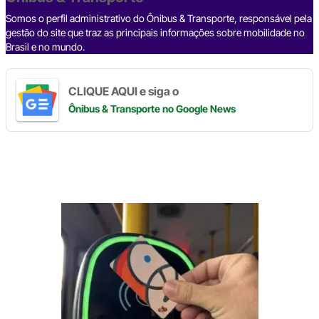
k
Somos o perfil administrativo do Ônibus & Transporte, responsável pela
gestão do site que traz as principais informações sobre mobilidade no
Brasil e no mundo.
CLIQUE AQUI e siga o
Ônibus & Transporte
no Google News
Digite
aqui
o
seu
e-
mail