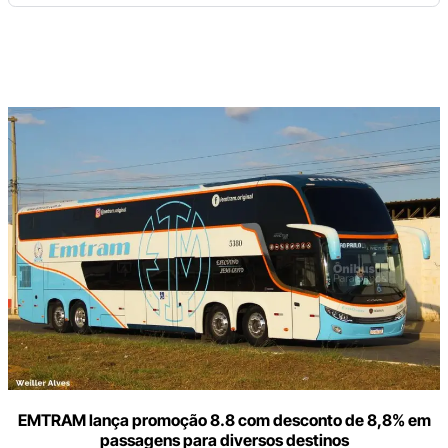
Digite
aqui
o
seu
e-
mail
EMTRAM lança promoção 8.8 com desconto de 8,8% em
passagens para diversos destinos