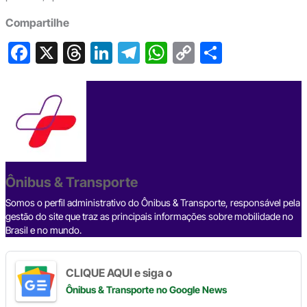
Compartilhe
F
X
T
Li
T
W
C
S
a
hr
n
el
h
o
h
c
e
ke
e
at
p
ar
e
a
dI
gr
s
y
e
b
d
n
a
A
Li
o
s
m
p
n
o
p
k
Ônibus & Transporte
k
Somos o perfil administrativo do Ônibus & Transporte, responsável pela
gestão do site que traz as principais informações sobre mobilidade no
Brasil e no mundo.
CLIQUE AQUI e siga o
Ônibus & Transporte
no Google News