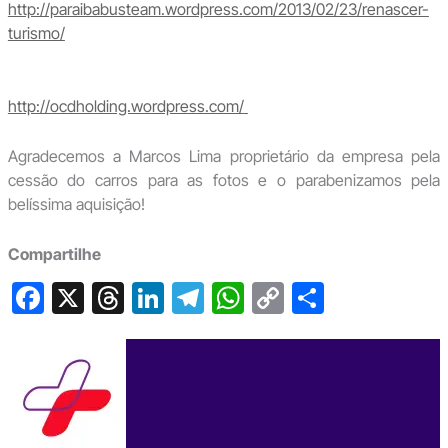
http://paraibabusteam.wordpress.com/2013/02/23/renascer-
turismo/
http://ocdholding.wordpress.com/
Agradecemos a Marcos Lima proprietário da empresa pela
cessão do carros para as fotos e o parabenizamos pela
belíssima aquisição!
Compartilhe
F
X
T
Li
T
W
C
S
a
hr
n
el
h
o
h
c
e
ke
e
at
p
ar
e
a
dI
gr
s
y
e
b
d
n
a
A
Li