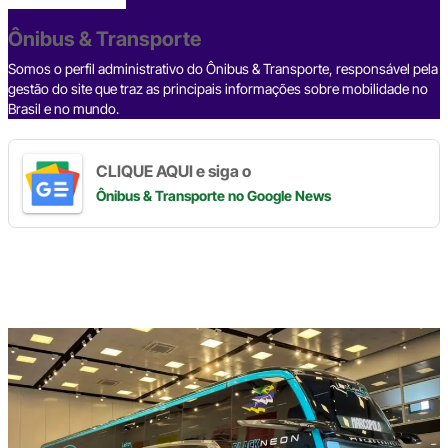
o
s
m
p
n
o
p
k
Ônibus & Transporte
k
Somos o perfil administrativo do Ônibus & Transporte, responsável pela
gestão do site que traz as principais informações sobre mobilidade no
Brasil e no mundo.
CLIQUE AQUI e siga o
Ônibus & Transporte
no Google News
Digite
aqui
o
seu
e-
mail