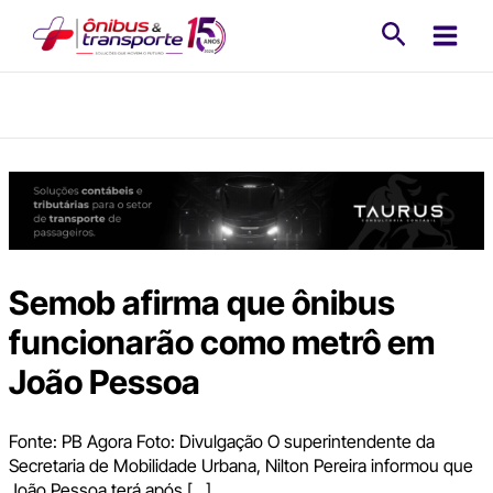
Ir
Pesquisa
para
o
conteúdo
Semob afirma que ônibus
funcionarão como metrô em
João Pessoa
Fonte: PB Agora Foto: Divulgação O superintendente da
Secretaria de Mobilidade Urbana, Nilton Pereira informou que
João Pessoa terá após […]