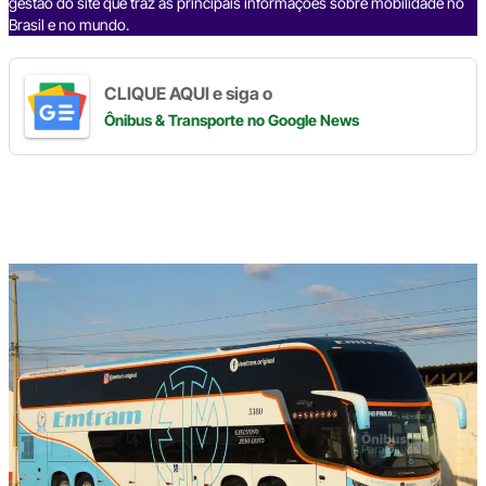
gestão do site que traz as principais informações sobre mobilidade no
Brasil e no mundo.
CLIQUE AQUI e siga o
Ônibus & Transporte
no Google News
Digite
aqui
o
seu
e-
mail