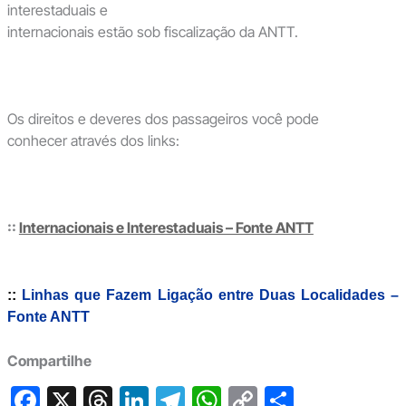
interestaduais e
internacionais estão sob fiscalização da ANTT.
Os direitos e deveres dos passageiros você pode
conhecer através dos links:
::
Internacionais e Interestaduais – Fonte ANTT
::
Linhas que Fazem Ligação entre Duas Localidades –
Fonte ANTT
Compartilhe
F
X
T
Li
T
W
C
S