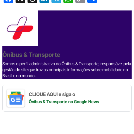
a
hr
n
el
h
o
h
c
e
ke
e
at
p
ar
e
a
dI
gr
s
y
e
b
d
n
a
A
Li
o
s
m
p
n
o
p
k
Ônibus & Transporte
k
Somos o perfil administrativo do Ônibus & Transporte, responsável pela
gestão do site que traz as principais informações sobre mobilidade no
Brasil e no mundo.
CLIQUE AQUI e siga o
Ônibus & Transporte
no Google News