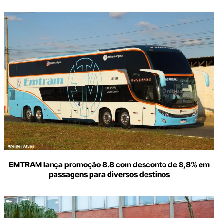
Digite
aqui
o
seu
e-
mail
EMTRAM lança promoção 8.8 com desconto de 8,8% em
passagens para diversos destinos