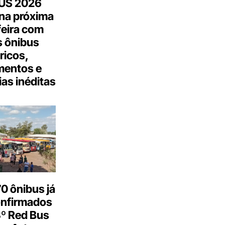
US 2026
na próxima
feira com
 ônibus
tricos,
mentos e
as inéditas
0 ônibus já
onfirmados
3º Red Bus