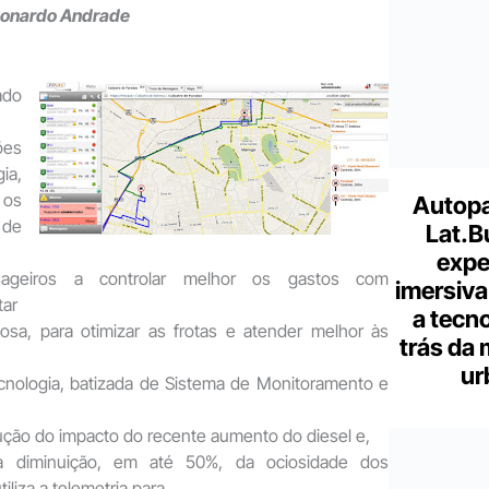
eonardo Andrade
ado
ões
a,
 os
Autopa
de
Lat.B
expe
sageiros a controlar melhor os gastos com
imersiva
tar
a tecno
osa, para otimizar as frotas e atender melhor às
trás da 
ur
cnologia, batizada de Sistema de Monitoramento e
ução do impacto do recente aumento do diesel e,
na diminuição, em até 50%, da ociosidade dos
iliza a telemetria para