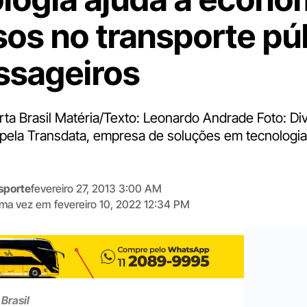
sos no transporte pú
ssageiros
rta Brasil Matéria/Texto: Leonardo Andrade Foto: D
 pela Transdata, empresa de soluções em tecnologi
sporte
fevereiro 27, 2013 3:00 AM
tima vez em
fevereiro 10, 2022 12:34 PM
Digite
aqui
o
seu
e-
Brasil
mail