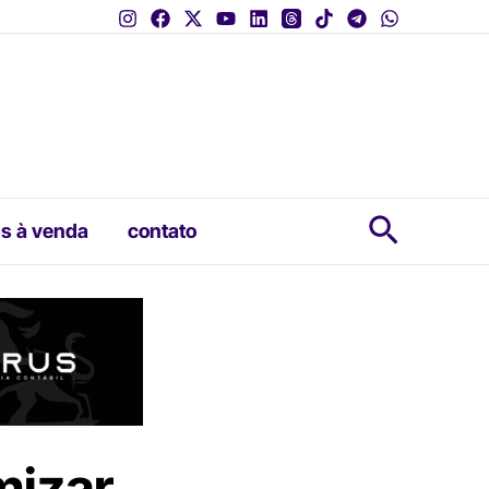
Pesquis
s à venda
contato
mizar