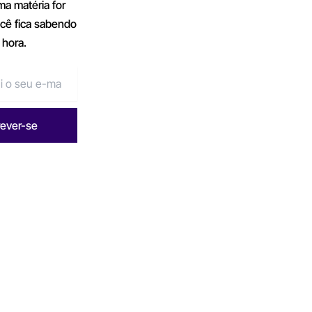
a matéria for
ocê fica sabendo
 hora.
rever-se