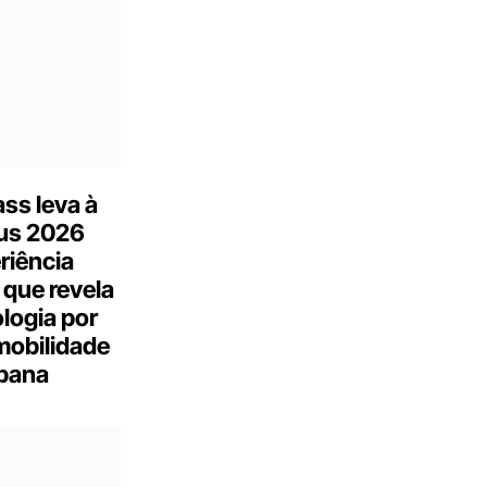
ss leva à
us 2026
riência
 que revela
logia por
mobilidade
bana