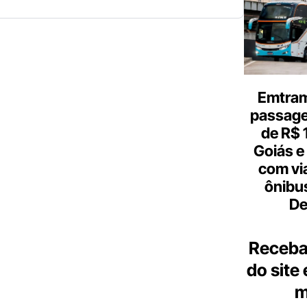
Emtram
passagen
de R$ 
Goiás e 
com vi
ônibu
De
Receba
do site
m