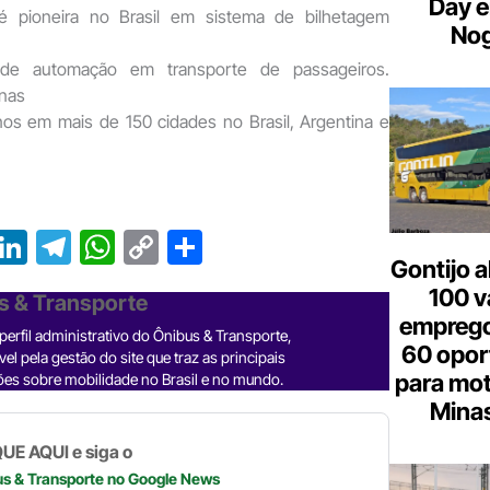
Day e
é pioneira no Brasil em sistema de bilhetagem
Nog
 de automação em transporte de passageiros.
nas
nos em mais de 150 cidades no Brasil, Argentina e
T
Li
T
W
C
S
Gontijo a
r
n
el
h
o
h
100 v
s & Transporte
e
ke
e
at
p
ar
emprego
erfil administrativo do Ônibus & Transporte,
a
dI
gr
s
y
e
60 opor
el pela gestão do site que traz as principais
d
n
a
A
Li
para mot
es sobre mobilidade no Brasil e no mundo.
Minas
m
p
n
p
k
UE AQUI e siga o
us & Transporte
no Google News