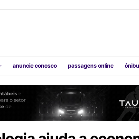
anuncie conosco
passagens online
ônibu
logia ajuda a econo