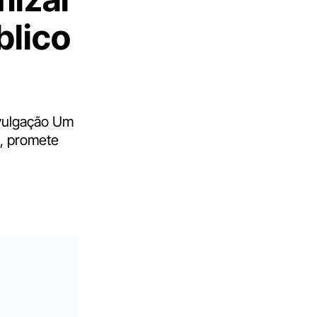
blico
ivulgação Um
a, promete