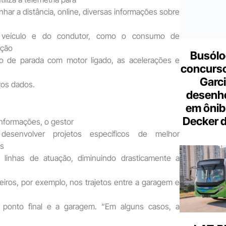
nhar a distância, online, diversas informações sobre
veículo e do condutor, como o consumo de
ação
Busólo
o de parada com motor ligado, as acelerações e
concurso
Garci
tros dados.
desenho
em ônib
Decker 
nformações, o gestor
esenvolver projetos específicos de melhor
os
 linhas de atuação, diminuindo drasticamente a
iros, por exemplo, nos trajetos entre a garagem e
 o ponto final e a garagem. “Em alguns casos, a