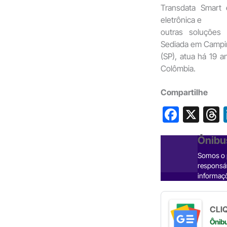
Transdata Smart 
eletrônica e
outras soluções
Sediada em Campi
(SP), atua há 19 a
Colômbia.
Compartilhe
F
X
a
h
Ônibu
c
Somos o p
e
responsáv
b
informaçõ
o
s
o
CLIQ
Ônib