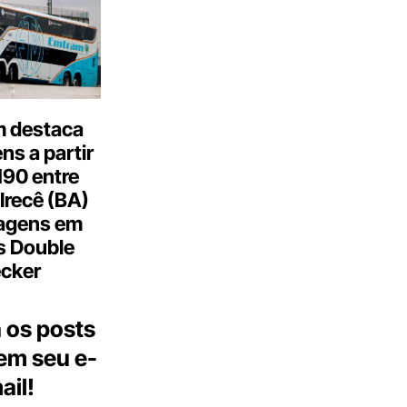
 destaca
s a partir
190 entre
Irecê (BA)
agens em
s Double
cker
 os posts
 em seu e-
ail!