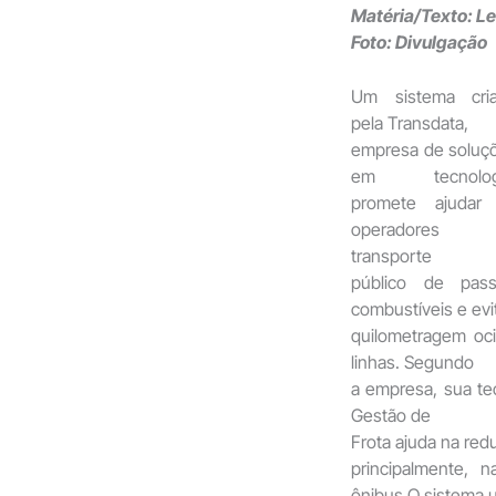
Matéria/Texto: L
Foto: Divulgação
Um sistema cri
pela Transdata,
empresa de soluç
em tecnologi
promete ajudar
operadores 
transporte
público de pas
combustíveis e evi
quilometragem oci
linhas. Segundo
a empresa, sua te
Gestão de
Frota ajuda na red
principalmente, 
ônibus.O sistema ut