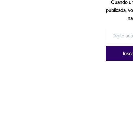
Quando um
publicada, v
na
Insc