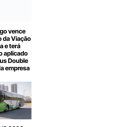
go vence
 da Viação
a e terá
 aplicado
us Double
da empresa