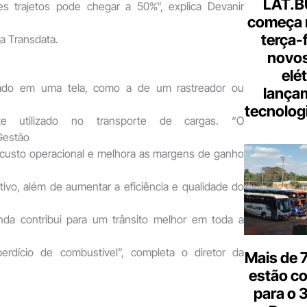
LAT.B
es trajetos pode chegar a 50%”, explica Devanir
começa 
terça-
da Transdata.
novos
elé
zado em uma tela, como a de um rastreador ou
lança
tecnologi
nte utilizado no transporte de cargas. “O
Gestão
 custo operacional e melhora as margens de ganho
tivo, além de aumentar a eficiência e qualidade do
nda contribui para um trânsito melhor em toda a
erdício de combustível”, completa o diretor da
Mais de 7
estão c
para o 