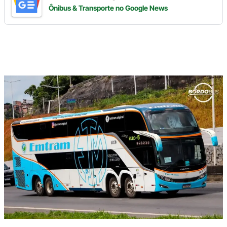
Ônibus & Transporte
no Google News
Digite
aqui
o
seu
e-
mail