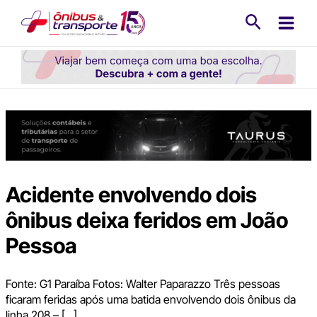
Ir
Pesquisa
para
o
conteúdo
Acidente envolvendo dois
ônibus deixa feridos em João
Pessoa
Fonte: G1 Paraíba Fotos: Walter Paparazzo Três pessoas
ficaram feridas após uma batida envolvendo dois ônibus da
linha 208 – […]