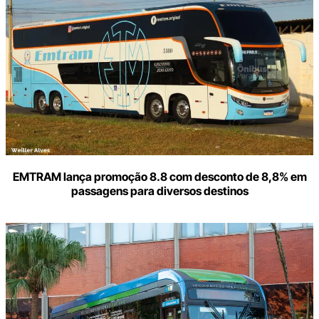
seu
e-
mail
EMTRAM lança promoção 8.8 com desconto de 8,8% em
passagens para diversos destinos