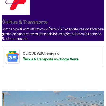
b
d
n
a
A
Li
o
s
m
p
n
o
p
k
Ônibus & Transporte
k
Somos o perfil administrativo do Ônibus & Transporte, responsável pela
gestão do site que traz as principais informações sobre mobilidade no
Brasil e no mundo.
CLIQUE AQUI e siga o
Ônibus & Transporte
no Google News
Digite
aqui
o