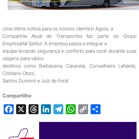
Uma ótima notícia para os nossos clientes! Agora, a
Companhia Atual de Transportes faz parte do Grupo
Empresarial Saritur. A empresa passa a integrar a
equipe levando segurança e conforto para você durante suas
viagens para vários
destinos como Barbacena, Carandaí, Conselheiro Lafaiete,
Cristiano Otoni,
Santos Dumont e Juiz de Fora!
Compartilhe
F
X
T
Li
T
W
C
S
a
hr
n
el
h
o
h
c
e
ke
e
at
p
ar
e
a
dI
gr
s
y
e