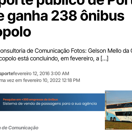
e ganha 238 ônibus
opolo
onsultoria de Comunicação Fotos: Gelson Mello da 
opolo está concluindo, em fevereiro, a […]
sporte
fevereiro 12, 2016 3:00 AM
tima vez em
fevereiro 10, 2022 12:18 PM
Digite
aqui
o
seu
e-
mail
a de Comunicação