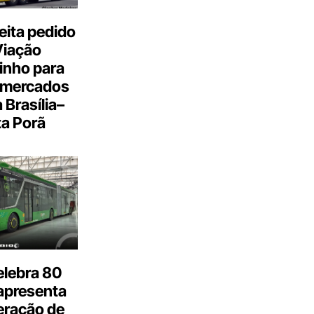
eita pedido
Viação
inho para
 mercados
a Brasília–
a Porã
elebra 80
apresenta
eração de