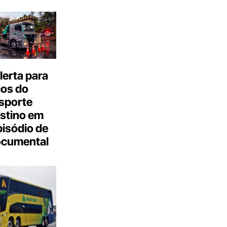
erta para
cos do
sporte
stino em
isódio de
ocumental