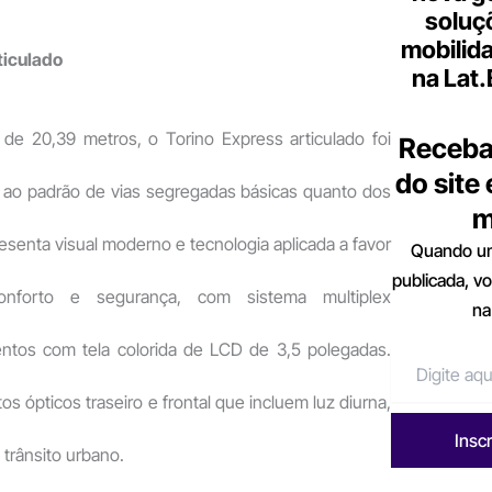
soluç
mobilid
ticulado
na Lat
 de 20,39 metros, o Torino Express articulado foi
Receba
do site
o ao padrão de vias segregadas básicas quanto dos
m
senta visual moderno e tecnologia aplicada a favor
Quando um
publicada, v
 conforto e segurança, com sistema multiplex
na
entos com tela colorida de LCD de 3,5 polegadas.
s ópticos traseiro e frontal que incluem luz diurna,
Insc
trânsito urbano.