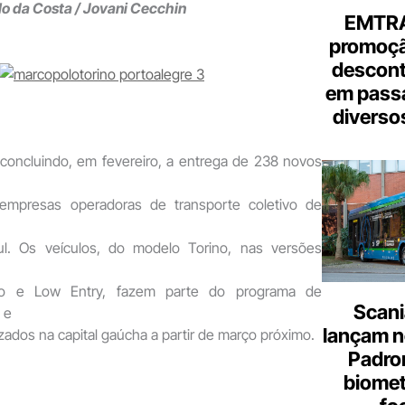
lo da Costa / Jovani Cecchin
EMTRA
promoçã
descont
em pass
diverso
concluindo, em fevereiro, a entrega de 238 novos
empresas operadoras de transporte coletivo de
l. Os veículos, do modelo Torino, nas versões
ado e Low Entry, fazem parte do programa de
Scani
 e
lançam n
izados na capital gaúcha a partir de março próximo.
Padron
biome