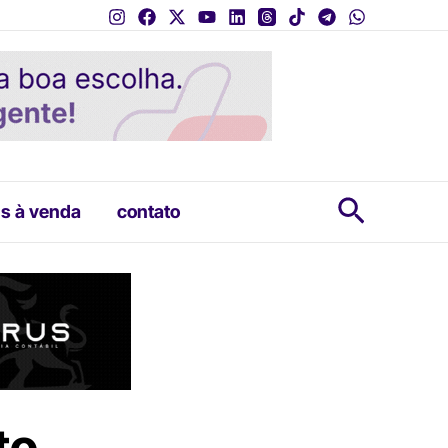
Pesquis
s à venda
contato
to