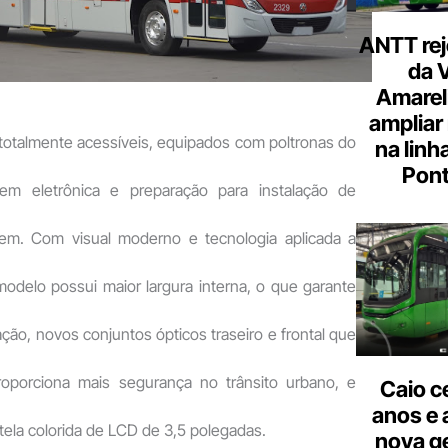
ANTT rej
da 
Amarel
ampliar
totalmente acessíveis, equipados com poltronas do
na linh
Pont
agem eletrônica e preparação para instalação de
em. Com visual moderno e tecnologia aplicada a
modelo possui maior largura interna, o que garante
ação, novos conjuntos ópticos traseiro e frontal que
roporciona mais segurança no trânsito urbano, e
Caio c
anos e 
ela colorida de LCD de 3,5 polegadas.
nova g