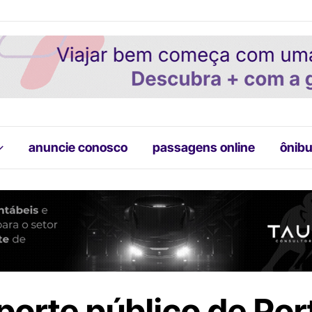
anuncie conosco
passagens online
ônibu
porte público de Por