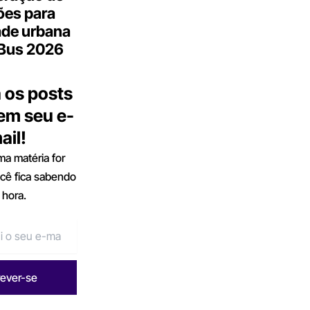
ões para
ade urbana
.Bus 2026
 os posts
 em seu e-
ail!
a matéria for
ocê fica sabendo
 hora.
rever-se