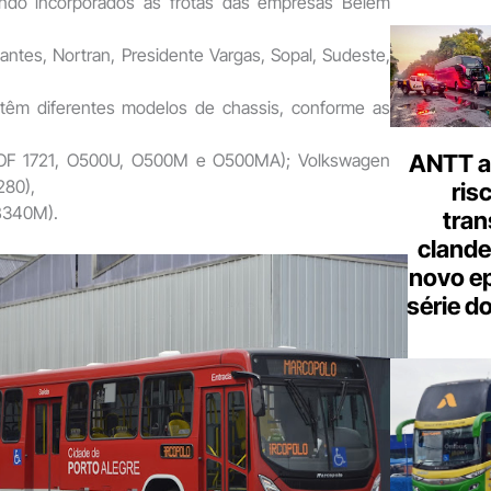
endo incorporados às frotas das empresas Belém
ntes, Nortran, Presidente Vargas, Sopal, Sudeste,
 têm diferentes modelos de chassis, conforme as
ANTT al
OF 1721, O500U, O500M e O500MA); Volkswagen
80),
ris
B340M).
tran
clande
novo ep
série d