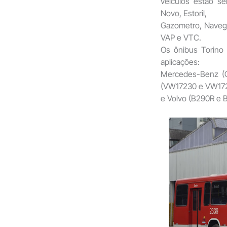
veículos estão s
Novo, Estoril,
Gazometro, Navega
VAP e VTC.
Os ônibus Torino
aplicações:
Mercedes-Benz (
(VW17230 e VW172
e Volvo (B290R e 