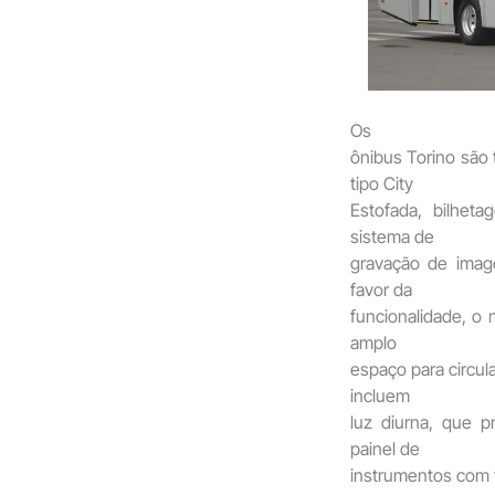
Os
ônibus Torino são 
tipo City
Estofada, bilhet
sistema de
gravação de imag
favor da
funcionalidade, o 
amplo
espaço para circul
incluem
luz diurna, que p
painel de
instrumentos com t