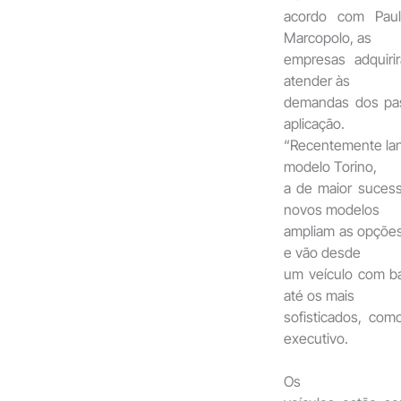
acordo com Paul
Marcopolo, as
empresas adquiri
atender às
demandas dos pas
aplicação.
“Recentemente lan
modelo Torino,
a de maior suces
novos modelos
ampliam as opções
e vão desde
um veículo com ba
até os mais
sofisticados, com
executivo.
Os