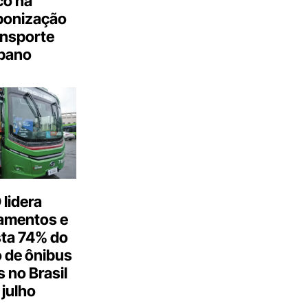
co na
bonização
ansporte
bano
lidera
amentos e
ta 74% do
 de ônibus
s no Brasil
julho