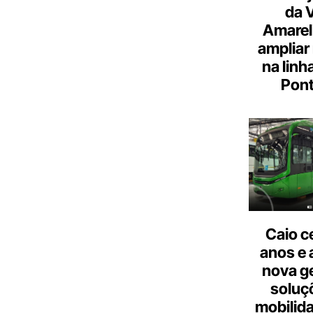
da 
Amarel
ampliar
na linh
Pont
Caio c
anos e 
nova g
soluç
mobilid