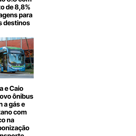
o de 8,8%
agens para
s destinos
a e Caio
ovo ônibus
 a gás e
tano com
co na
bonização
ansporte