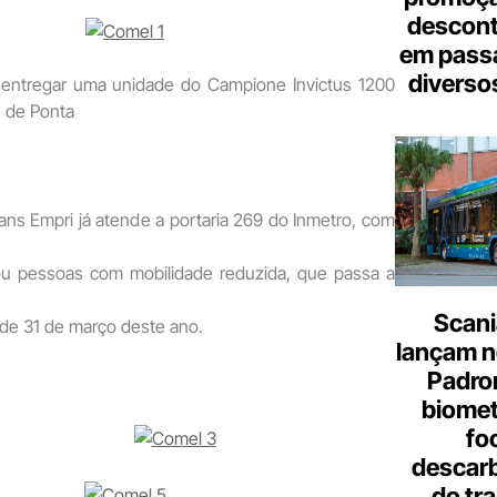
descont
em pass
diverso
 entregar uma unidade do Campione Invictus 1200
, de Ponta
ans Empri já atende a portaria 269 do Inmetro, com
ou pessoas com mobilidade reduzida, que passa a
Scani
r de 31 de março deste ano.
lançam n
Padron
biome
fo
descar
do tr