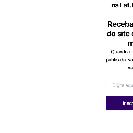
na Lat
Receba
do site
m
Quando um
publicada, v
na
Insc