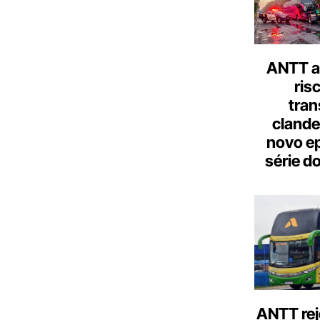
ANTT al
ris
tran
clande
novo ep
série d
ANTT rej