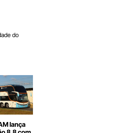
dade do
M lança
o 8.8 com