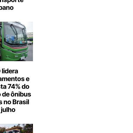
bano
lidera
amentos e
ta 74% do
 de ônibus
s no Brasil
julho