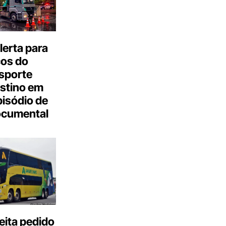
erta para
cos do
sporte
stino em
isódio de
ocumental
eita pedido