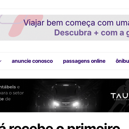
anuncie conosco
passagens online
ônibu
á recebe o primeiro