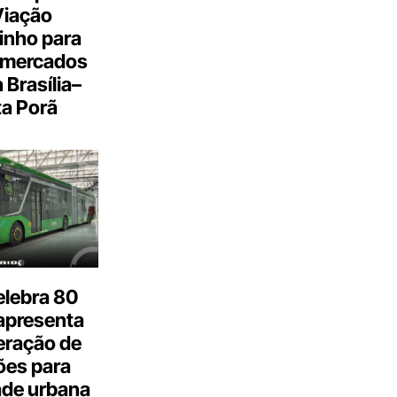
Viação
inho para
 mercados
a Brasília–
a Porã
elebra 80
apresenta
eração de
ões para
ade urbana