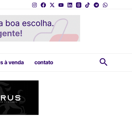
Pesquis
s à venda
contato