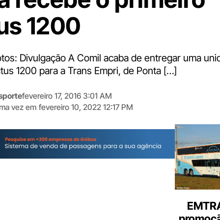
tus 1200
otos: Divulgação A Comil acaba de entregar uma uni
tus 1200 para a Trans Empri, de Ponta […]
sporte
fevereiro 17, 2016 3:01 AM
tima vez em
fevereiro 10, 2022 12:17 PM
Digite
aqui
o
seu
e-
mail
EMTRA
promoçã