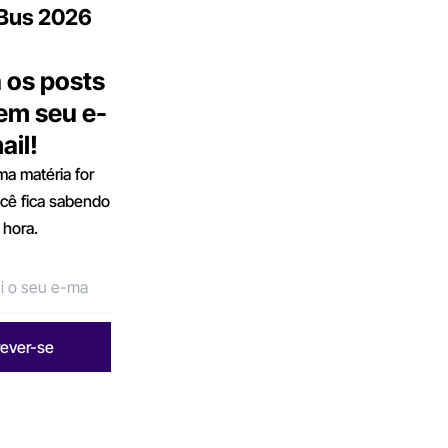
.Bus 2026
 os posts
 em seu e-
ail!
a matéria for
ocê fica sabendo
 hora.
rever-se