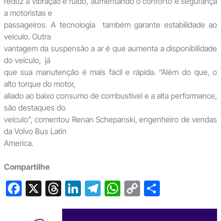
reduz a vibração e ruído, aumentando o conforto e segurança
a motoristas e
passageiros. A tecnologia também garante estabilidade ao
veículo. Outra
vantagem da suspensão a ar é que aumenta a disponibilidade
do veículo, já
que sua manutenção é mais fácil e rápida. “Além do que, o
alto torque do motor,
aliado ao baixo consumo de combustível e a alta performance,
são destaques do
veículo”, comentou Renan Schepanski, engenheiro de vendas
da Volvo Bus Latin
America.
Compartilhe
F
X
T
Li
T
W
C
S
a
hr
n
el
h
o
h
c
e
ke
e
at
p
ar