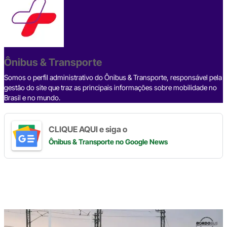
e
a
dI
gr
s
y
e
b
d
n
a
A
Li
o
s
m
p
n
o
p
k
Ônibus & Transporte
k
Somos o perfil administrativo do Ônibus & Transporte, responsável pela
gestão do site que traz as principais informações sobre mobilidade no
Brasil e no mundo.
CLIQUE AQUI e siga o
Ônibus & Transporte
no Google News
Digite
aqui