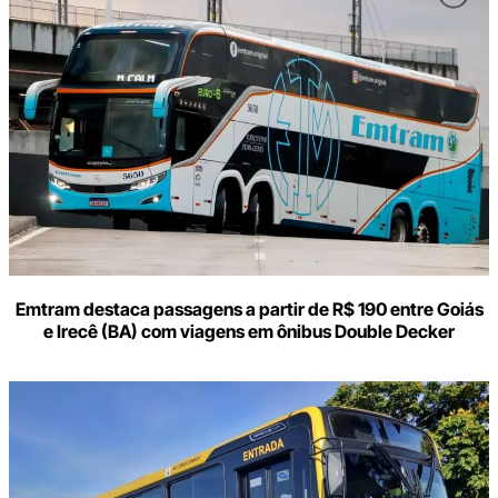
o
seu
e-
mail
Emtram destaca passagens a partir de R$ 190 entre Goiás
e Irecê (BA) com viagens em ônibus Double Decker