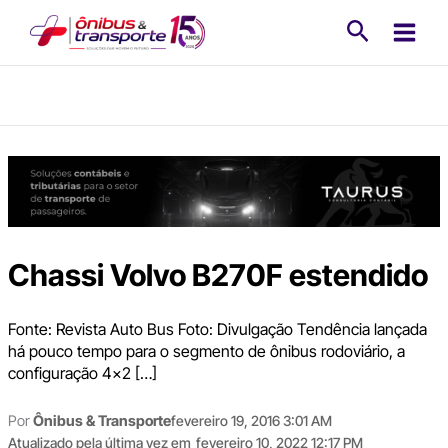
Ir
Pesquisa
para
o
conteúdo
Chassi Volvo B270F estendido
Fonte: Revista Auto Bus Foto: Divulgação Tendência lançada
há pouco tempo para o segmento de ônibus rodoviário, a
configuração 4×2 […]
Por
Ônibus & Transporte
fevereiro 19, 2016 3:01 AM
Atualizado pela última vez em
fevereiro 10, 2022 12:17 PM