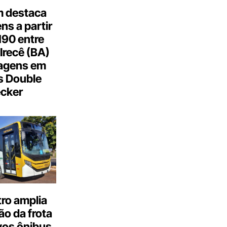
 destaca
s a partir
190 entre
Irecê (BA)
agens em
s Double
cker
ro amplia
o da frota
os ônibus