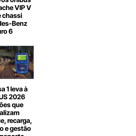
ache VIP V
 chassi
des-Benz
ro 6
 1 leva à
US 2026
ões que
talizam
, recarga,
o e gestão