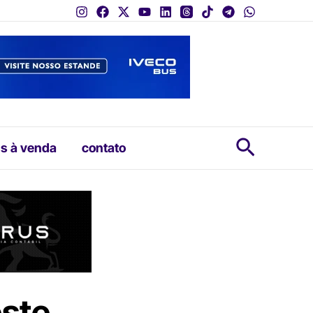
Pesquis
s à venda
contato
ste