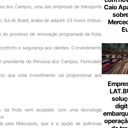
Caio Ap
esa dos Campos, uma das empresas de transporte
sobre
do Sul do Brasil, acaba de adquirir 23 novos ônibus.
Merce
Eu
te do processo de renovação programada da frota,
conforto e segurança aos clientes. O investimento
O presidente da Princesa dos Campos, Florisvaldo
cio que este investimento vai proporcionar aos
Empresa
LAT.B
soluç
digi
s da frota vem acoplado com uma tecnologia
embarque
us
operaçã
vida pela Marcopolo, que é a opção de poltronas