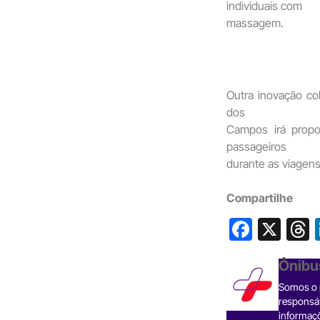
individuais com
massagem.
Outra inovação co
dos
Campos irá propo
passageiros
durante as viagens
Compartilhe
F
X
a
h
Ônibu
c
Somos o p
e
responsáv
informaçõ