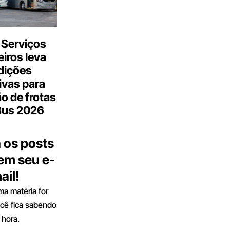
 Serviços
iros leva
dições
ivas para
o de frotas
Bus 2026
 os posts
 em seu e-
ail!
a matéria for
ocê fica sabendo
 hora.