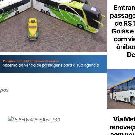
Emtram
passagen
de R$ 
Goiás e 
com vi
ônibu
De
mpos
Via Met
renovaçã
com nov