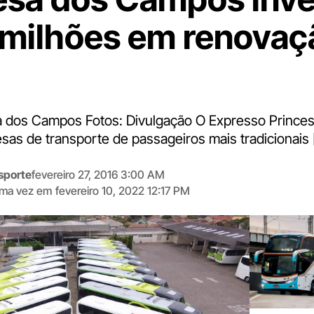
 milhões em renovaç
a dos Campos Fotos: Divulgação O Expresso Prince
as de transporte de passageiros mais tradicionais 
sporte
fevereiro 27, 2016 3:00 AM
tima vez em
fevereiro 10, 2022 12:17 PM
Digite
aqui
o
seu
e-
mail