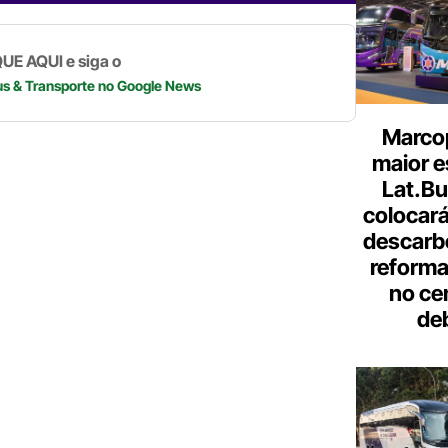
d
n
a
A
Li
m
p
n
p
k
UE AQUI e siga o
us & Transporte
no Google News
Marcop
maior e
Lat.Bu
colocará
descarb
reforma 
no ce
de