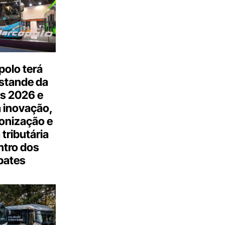
olo terá
stande da
s 2026 e
 inovação,
onização e
tributária
ntro dos
bates