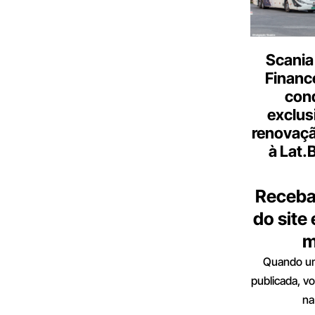
Scania
Finance
con
exclus
renovaçã
à Lat.
Receba
do site
m
Quando um
publicada, v
na