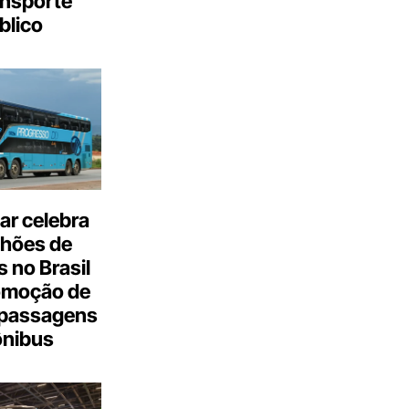
ansporte
blico
ar celebra
lhões de
 no Brasil
omoção de
passagens
ônibus