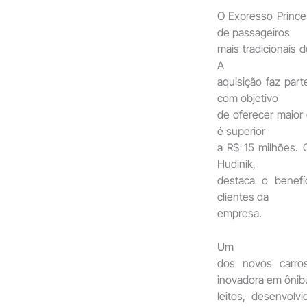
O Expresso Princ
de passageiros
mais tradicionais 
A
aquisição faz par
com objetivo
de oferecer maior 
é superior
a R$ 15 milhões. 
Hudinik,
destaca o benefí
clientes da
empresa.
Um
dos novos carro
inovadora em ônib
leitos, desenvol