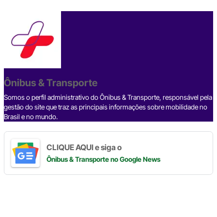
a
hr
n
el
h
o
h
c
e
ke
e
at
p
ar
e
a
dI
gr
s
y
e
b
d
n
a
A
Li
o
s
m
p
n
o
p
k
Ônibus & Transporte
k
Somos o perfil administrativo do Ônibus & Transporte, responsável pela
gestão do site que traz as principais informações sobre mobilidade no
Brasil e no mundo.
CLIQUE AQUI e siga o
Ônibus & Transporte
no Google News