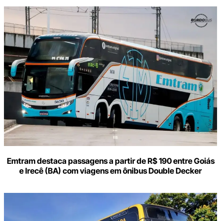
Digite
aqui
o
seu
e-
mail
Emtram destaca passagens a partir de R$ 190 entre Goiás
e Irecê (BA) com viagens em ônibus Double Decker