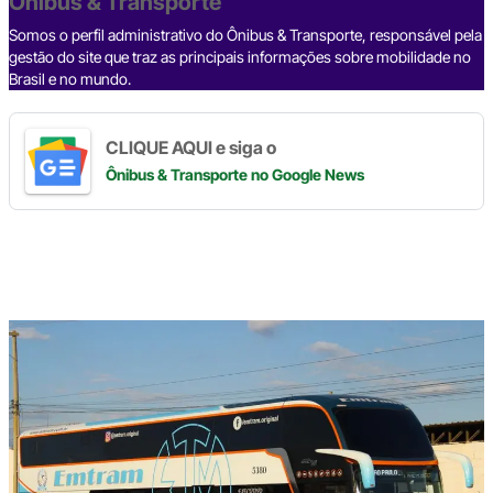
o
p
k
Ônibus & Transporte
k
Somos o perfil administrativo do Ônibus & Transporte, responsável pela
gestão do site que traz as principais informações sobre mobilidade no
Brasil e no mundo.
CLIQUE AQUI e siga o
Ônibus & Transporte
no Google News
Digite
aqui
o
seu
e-
mail