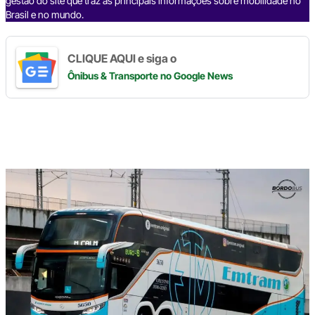
gestão do site que traz as principais informações sobre mobilidade no
Brasil e no mundo.
CLIQUE AQUI e siga o
Ônibus & Transporte
no Google News
Digite
aqui
o
seu
e-
mail