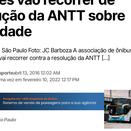
ução da ANTT sobre
idade
e São Paulo Foto: JC Barboza A associação de ônibu
vai recorrer contra a resolução da ANTT […]
sporte
abril 13, 2016 12:02 AM
tima vez em
fevereiro 10, 2022 12:17 PM
Digite
aqui
o
seu
e-
ão Paulo
mail