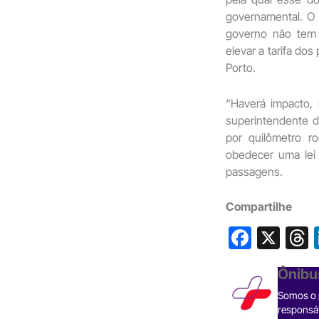
governamental. O 
governo não tem 
elevar a tarifa do
Porto.
“Haverá impacto,
superintendente d
por quilômetro r
obedecer uma lei 
passagens.
Compartilhe
F
X
a
h
Ônibu
c
Somos o p
e
responsáv