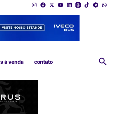
Pesquis
s à venda
contato