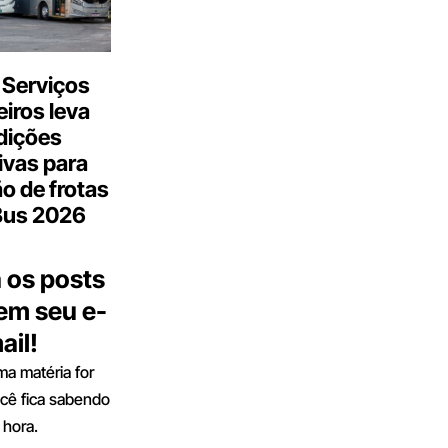
 Serviços
iros leva
dições
ivas para
o de frotas
Bus 2026
 os posts
 em seu e-
ail!
a matéria for
ocê fica sabendo
 hora.