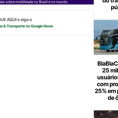
do tr
d
n
a
A
Li
es sobre mobilidade no Brasil e no mundo.
pú
m
p
n
p
k
UE AQUI e siga o
us & Transporte
no Google News
BlaBlaC
25 mi
usuários
com pr
25% em 
de 