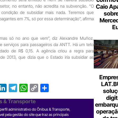
Caio Ap
setor, no entanto, não acredita na subvenção. “O
condição de subsidiar mais nada. Teremos que
sobre
s pagantes em 7%, só por essa determinação”, afirma
Merce
Eu
 mas só no ano que vem”, diz Alexandre Muñoz,
e serviços para passageiros da ANTT. Há um teto
odado de R$ 0,15. A agência criou a regra para
de 2013, que dizia que o Estado iria subsidiar as
Empresa
LAT.B
T
Li
T
W
C
S
soluç
r
n
el
h
o
h
digi
s & Transporte
e
ke
e
at
p
ar
embarque
erfil administrativo do Ônibus & Transporte,
operaçã
a
dI
gr
s
y
e
el pela gestão do site que traz as principais