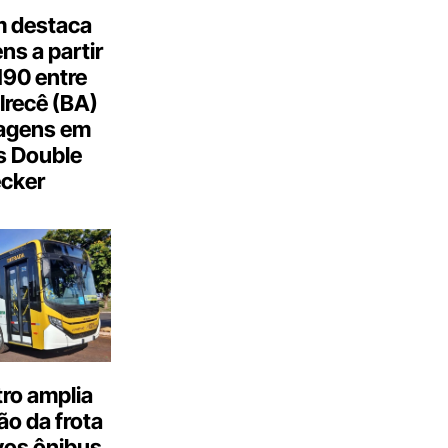
 destaca
s a partir
190 entre
Irecê (BA)
agens em
s Double
cker
ro amplia
o da frota
os ônibus