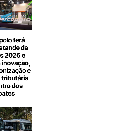
olo terá
stande da
s 2026 e
 inovação,
onização e
tributária
ntro dos
bates