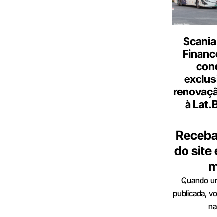
Scania
Finance
con
exclus
renovaçã
à Lat.
Receba
do site
m
Quando um
publicada, v
na