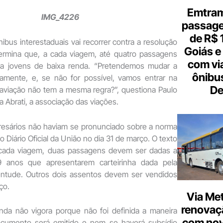
Emtram
passagen
de R$ 
ibus interestaduais vai recorrer contra a resolução
Goiás e 
rmina que, a cada viagem, até quatro passagens
com vi
 a jovens de baixa renda. “Pretendemos mudar a
ônibu
ivamente, e, se não for possível, vamos entrar na
De
 aviação não tem a mesma regra?”, questiona Paulo
a Abrati, a associação das viações.
resários não haviam se pronunciado sobre a norma
o Diário Oficial da União no dia 31 de março. O texto
 cada viagem, duas passagens devem ser dadas a
 anos que apresentarem carteirinha dada pela
entude. Outros dois assentos devem ser vendidos
ço.
Via Met
renovaçã
nda não vigora porque não foi definida a maneira
com nov
ocumento será emitido e nem se haverá subsídio