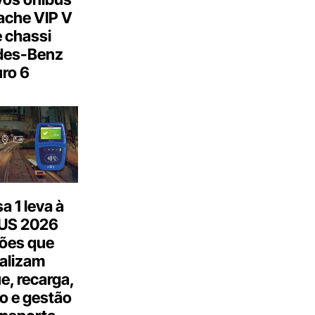
ache VIP V
 chassi
des-Benz
ro 6
 1 leva à
US 2026
ões que
talizam
, recarga,
o e gestão