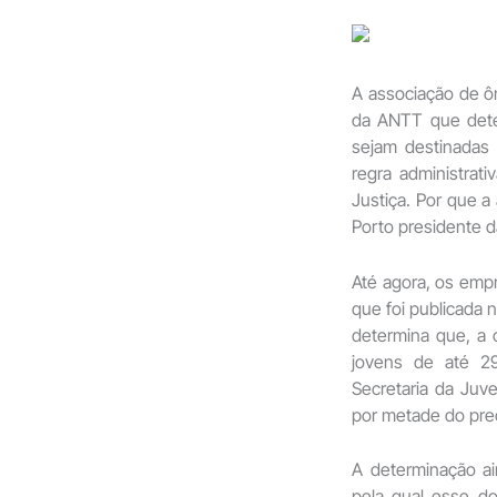
A associação de ôn
da ANTT que dete
sejam destinadas
regra administrat
Justiça. Por que a
Porto presidente d
Até agora, os emp
que foi publicada n
determina que, a
jovens de até 29
Secretaria da Juv
por metade do pre
A determinação ai
pela qual esse d