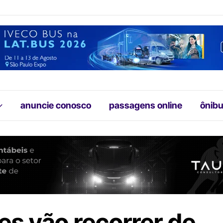
anuncie conosco
passagens online
ônibu
es vão recorrer de