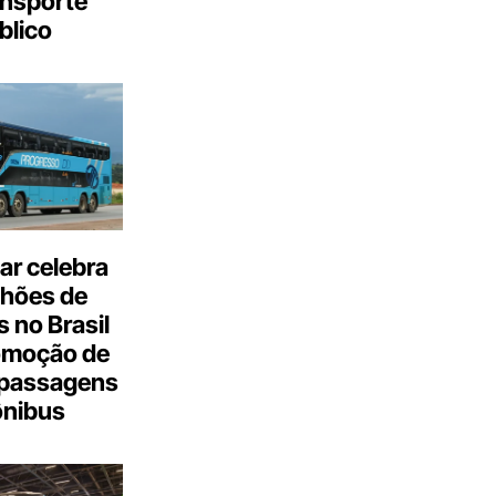
ansporte
blico
ar celebra
lhões de
 no Brasil
omoção de
passagens
ônibus