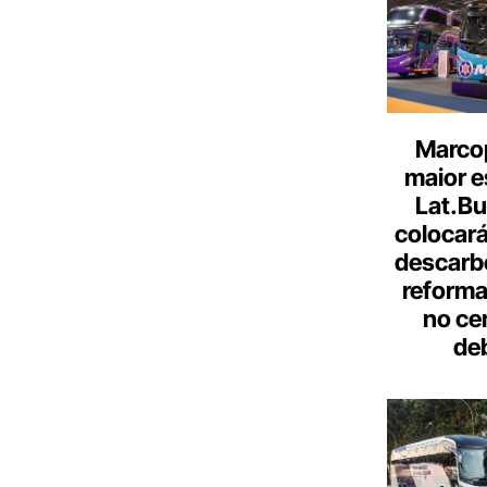
Marcop
maior e
Lat.Bu
colocará
descarb
reforma 
no ce
de