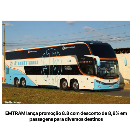
Digite
aqui
o
seu
e-
mail
EMTRAM lança promoção 8.8 com desconto de 8,8% em
passagens para diversos destinos