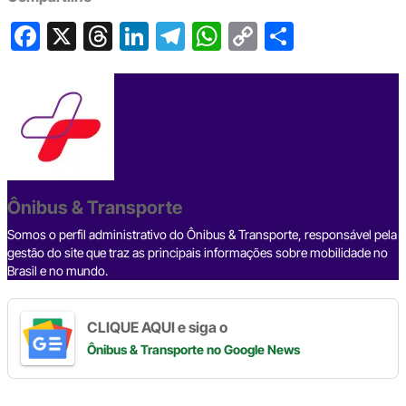
F
X
T
Li
T
W
C
S
a
hr
n
el
h
o
h
c
e
ke
e
at
p
ar
e
a
dI
gr
s
y
e
b
d
n
a
A
Li
o
s
m
p
n
o
p
k
Ônibus & Transporte
k
Somos o perfil administrativo do Ônibus & Transporte, responsável pela
gestão do site que traz as principais informações sobre mobilidade no
Brasil e no mundo.
CLIQUE AQUI e siga o
Ônibus & Transporte
no Google News