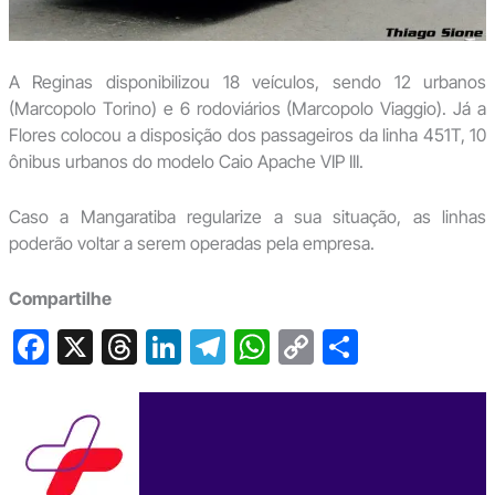
A Reginas disponibilizou 18 veículos, sendo 12 urbanos
(Marcopolo Torino) e 6 rodoviários (Marcopolo Viaggio). Já a
Flores colocou a disposição dos passageiros da linha 451T, 10
ônibus urbanos do modelo Caio Apache VIP III.
Caso a Mangaratiba regularize a sua situação, as linhas
poderão voltar a serem operadas pela empresa.
Compartilhe
F
X
T
Li
T
W
C
S
a
hr
n
el
h
o
h
c
e
ke
e
at
p
ar
e
a
dI
gr
s
y
e
b
d
n
a
A
Li