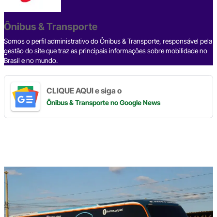
o
s
m
p
n
o
p
k
Ônibus & Transporte
k
Somos o perfil administrativo do Ônibus & Transporte, responsável pela
gestão do site que traz as principais informações sobre mobilidade no
Brasil e no mundo.
CLIQUE AQUI e siga o
Ônibus & Transporte
no Google News
Digite
aqui
o
seu
e-