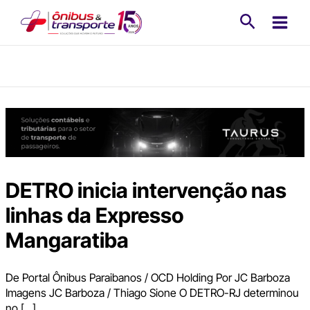
Ir
Pesquisa
para
o
conteúdo
DETRO inicia intervenção nas
linhas da Expresso
Mangaratiba
De Portal Ônibus Paraibanos / OCD Holding Por JC Barboza
Imagens JC Barboza / Thiago Sione O DETRO-RJ determinou
no […]