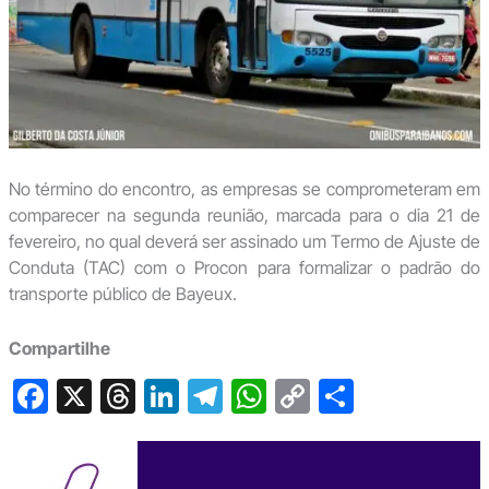
No término do encontro, as empresas se comprometeram em
comparecer na segunda reunião, marcada para o dia 21 de
fevereiro, no qual deverá ser assinado um Termo de Ajuste de
Conduta (TAC) com o Procon para formalizar o padrão do
transporte público de Bayeux.
Compartilhe
F
X
T
Li
T
W
C
S
a
hr
n
el
h
o
h
c
e
ke
e
at
p
ar