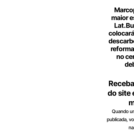
Marcop
maior e
Lat.Bu
colocará
descarb
reforma 
no ce
de
Receba
do site
m
Quando um
publicada, v
na