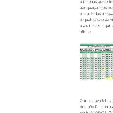
melhorias que o t
adequação dos horá
retirar todas redu
requalificação da 
mais eficazes que
afirma.
Com a nova tabela, 
de João Pessoa às
parte às 05h25. Co