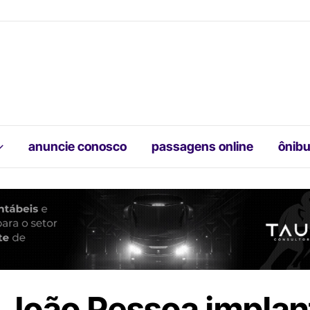
anuncie conosco
passagens online
ônibu
João Pessoa implan