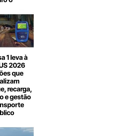
 1 leva à
US 2026
ões que
talizam
, recarga,
o e gestão
ansporte
blico