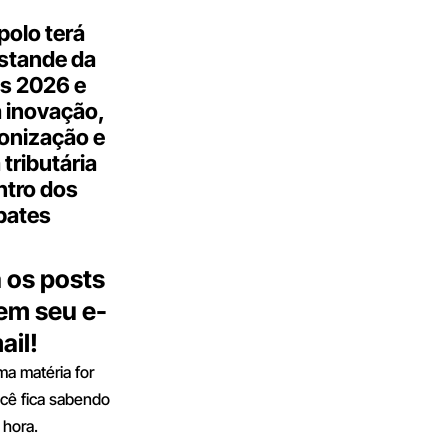
olo terá
stande da
s 2026 e
 inovação,
onização e
tributária
ntro dos
bates
 os posts
 em seu e-
ail!
a matéria for
ocê fica sabendo
 hora.