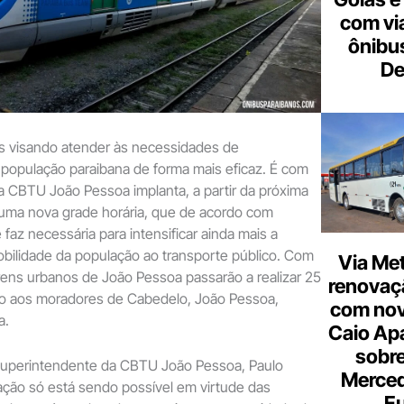
com vi
ônibu
De
os visando atender às necessidades de
população paraibana de forma mais eficaz. É com
a CBTU João Pessoa implanta, a partir da próxima
 uma nova grade horária, que de acordo com
e faz necessária para intensificar ainda mais a
obilidade da população ao transporte público.
Com
Via Met
trens urbanos de João Pessoa passarão a realizar 25
renovaçã
o aos moradores de Cabedelo, João Pessoa,
com nov
a.
Caio Ap
sobre
uperintendente da CBTU João Pessoa, Paulo
Merce
ração só está sendo possível em virtude das
Eu