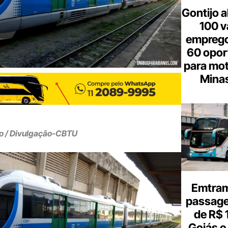
Gontijo a
100 v
emprego
60 opor
para mot
Minas
to / Divulgação-CBTU
Emtram
passagen
de R$ 
Goiás e 