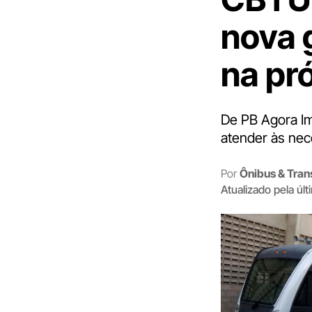
nova 
na pr
De PB Agora Im
atender às nec
Por
Ônibus & Tran
Atualizado pela úl