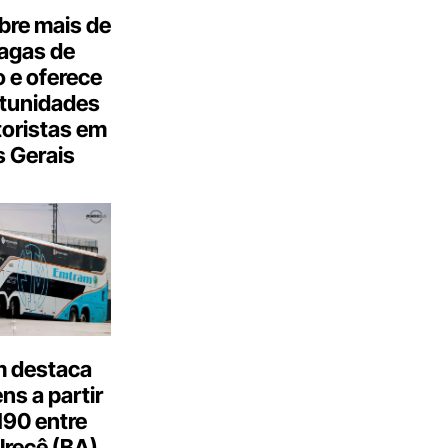
bre mais de
agas de
 e oferece
tunidades
oristas em
 Gerais
 destaca
s a partir
190 entre
Irecê (BA)