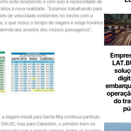
recho está recebendo e com isso a necessidade de
rios à nova realidade. “Estamos trabalhando para
ções de velocidade existentes no trecho com a
via, o que reduz o tempo de viagem e exige horários
 atenda aos anseios dos nossos passageiros”,
Empresa
LAT.B
soluç
digi
embarque
operaçã
do tr
pú
a viagem inicial para Santa Rita continua partindo
 04h30, mas para Cabedelo, o primeiro trem só
mparada com a grande anterior, todos os horários