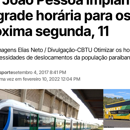
grade horária para os
óxima segunda, 11
agens Elias Neto / Divulgação-CBTU Otimizar os ho
essidades de deslocamentos da população paraiban
sporte
setembro 4, 2017 8:41 PM
tima vez em
fevereiro 10, 2022 12:04 PM
Digite
aqui
o
seu
e-
mail