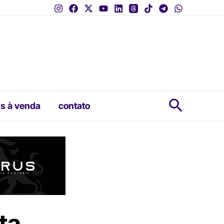
Pesquis
s à venda
contato
ta