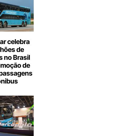
ar celebra
lhões de
 no Brasil
omoção de
passagens
ônibus