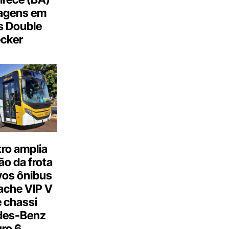
agens em
s Double
cker
ro amplia
o da frota
os ônibus
ache VIP V
 chassi
des-Benz
ro 6