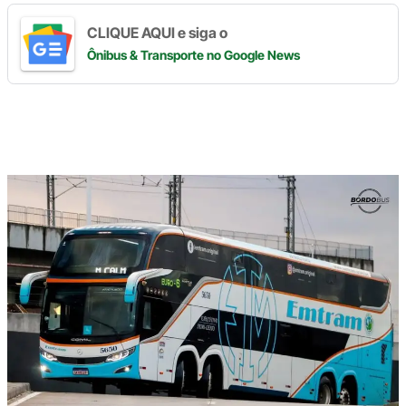
CLIQUE AQUI e siga o
Ônibus & Transporte
no Google News
Digite
aqui
o
seu
e-
mail