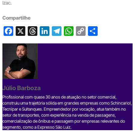
Izac.
Compartilhe
F
X
T
Li
T
W
C
S
a
hr
n
el
h
o
h
c
e
ke
e
at
p
ar
e
a
dI
gr
s
y
e
b
d
n
a
A
Li
o
s
m
p
n
o
p
k
Júlio Barboza
k
Profissional com quase 30 anos de atuação no setor comercial,
construiu uma trajetória sólida em grandes empresas como Schincariol,
Tecnipar e Sultanques. Empreendedor por vocação, atua também no
setor de transportes, com experiência na venda de passagens,
comercialização de ônibus e passagem por empresas relevantes do
segmento, como a Expresso São Luiz.