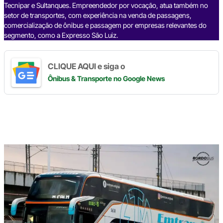
Tecnipar e Sultanques. Empreendedor por vocação, atua também no
setor de transportes, com experiência na venda de passagens,
comercialização de ônibus e passagem por empresas relevantes do
segmento, como a Expresso São Luiz.
CLIQUE AQUI e siga o
Ônibus & Transporte
no Google News
Digite
aqui
o
seu
e-
mail