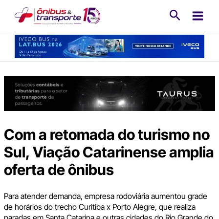
Ir
Pesquisa
para
o
conteúdo
Com a retomada do turismo no
Sul, Viação Catarinense amplia
oferta de ônibus
Para atender demanda, empresa rodoviária aumentou grade
de horários do trecho Curitiba x Porto Alegre, que realiza
paradas em Santa Catarina e outras cidades do Rio Grande do