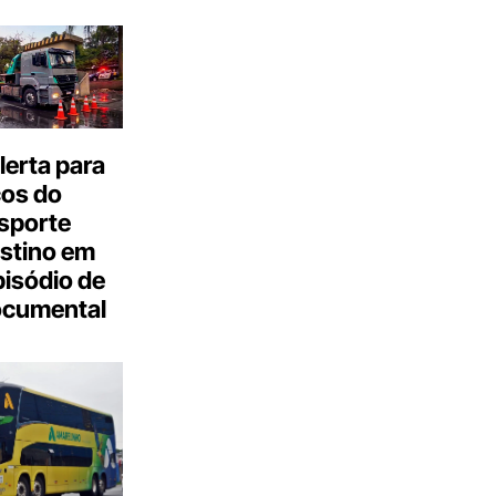
erta para
cos do
sporte
stino em
isódio de
ocumental