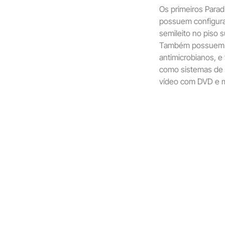
Os primeiros Para
possuem configura
semileito no piso su
Também possuem a
antimicrobianos, e
como sistemas de a
vídeo com DVD e m