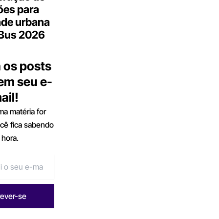
ões para
ade urbana
.Bus 2026
 os posts
 em seu e-
ail!
a matéria for
ocê fica sabendo
 hora.
rever-se