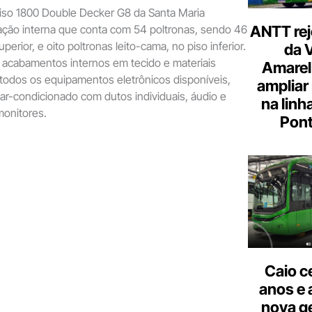
diso 1800 Double Decker G8 da Santa Maria
ção interna que conta com 54 poltronas, sendo 46
ANTT rej
perior, e oito poltronas leito-cama, no piso inferior.
da 
cabamentos internos em tecido e materiais
Amarel
 todos os equipamentos eletrônicos disponíveis,
ampliar
r-condicionado com dutos individuais, áudio e
na linh
onitores.
Pont
Caio c
anos e 
nova g