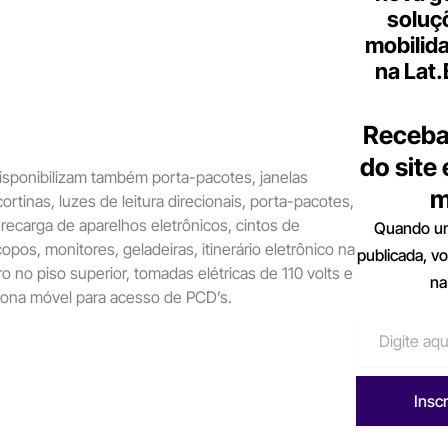
soluç
mobilid
na Lat
Receba
do site
isponibilizam também porta-pacotes, janelas
m
rtinas, luzes de leitura direcionais, porta-pacotes,
ecarga de aparelhos eletrônicos, cintos de
Quando um
pos, monitores, geladeiras, itinerário eletrônico na
publicada, v
o no piso superior, tomadas elétricas de 110 volts e
na
trona móvel para acesso de PCD’s.
Insc