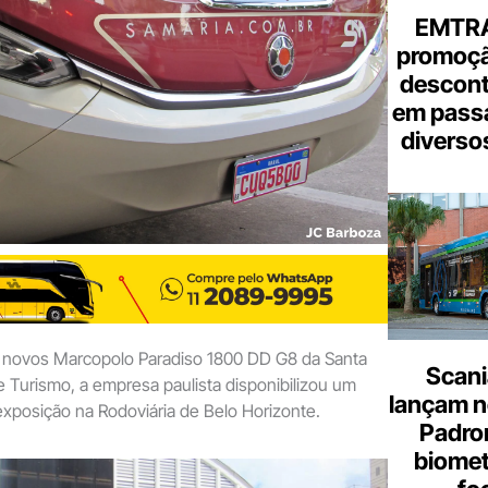
EMTRA
promoçã
descont
em pass
diverso
s novos Marcopolo Paradiso 1800 DD G8 da Santa
Scani
 Turismo, a empresa paulista disponibilizou um
lançam n
exposição na Rodoviária de Belo Horizonte.
Padron
biome