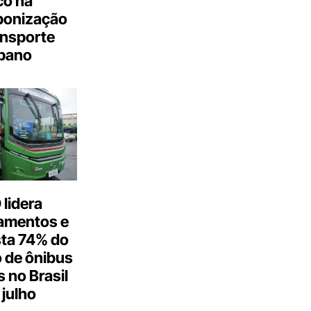
co na
bonização
ansporte
bano
lidera
amentos e
ta 74% do
 de ônibus
s no Brasil
julho