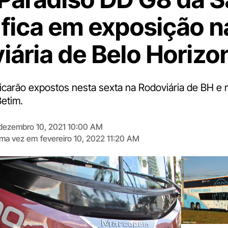
 fica em exposição n
iária de Belo Horizo
icarão expostos nesta sexta na Rodoviária de BH e
Betim.
dezembro 10, 2021 10:00 AM
tima vez em
fevereiro 10, 2022 11:20 AM
Digite
aqui
o
seu
e-
mail