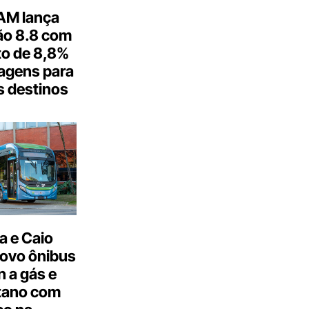
M lança
o 8.8 com
o de 8,8%
agens para
s destinos
a e Caio
ovo ônibus
 a gás e
tano com