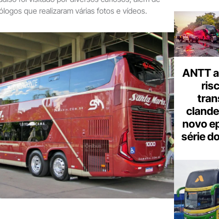
logos que realizaram várias fotos e vídeos.
ANTT al
ris
tran
clande
novo ep
série d