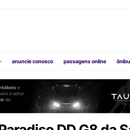
anuncie conosco
passagens online
ônibu
Paradiso DD G8 da S