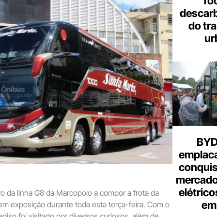
fo
descar
do tr
ur
BYD 
emplac
conquis
mercado
elétrico
iro da linha G8 da Marcopolo a compor a frota da
em 
 em exposição durante toda esta terça-feira. Com o
adiso foi visitado por diversos curiosos, além de