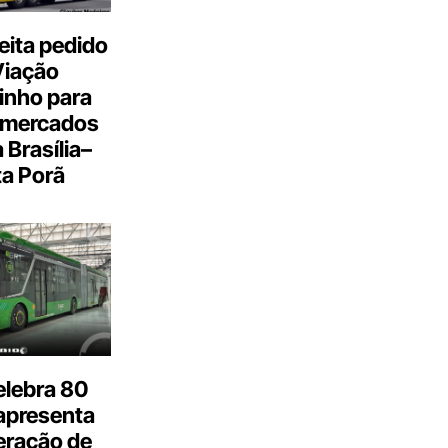
eita pedido
Viação
inho para
 mercados
a Brasília–
a Porã
elebra 80
apresenta
eração de