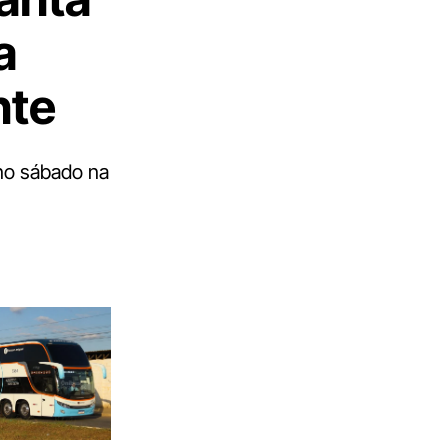
a
nte
 no sábado na