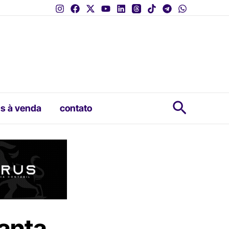
Pesquis
s à venda
contato
anta