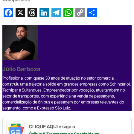
F
X
T
Li
T
W
C
S
a
hr
n
el
h
o
h
c
e
ke
e
at
p
ar
e
a
dI
gr
s
y
e
b
d
n
a
A
Li
o
s
m
p
n
o
p
k
Júlio Barboza
k
Profissional com quase 30 anos de atuação no setor comercial,
construiu uma trajetória sólida em grandes empresas como Schincariol,
Tecnipar e Sultanques. Empreendedor por vocação, atua também no
setor de transportes, com experiência na venda de passagens,
comercialização de ônibus e passagem por empresas relevantes do
segmento, como a Expresso São Luiz.
CLIQUE AQUI e siga o
Ônibus & Transporte
no Google News