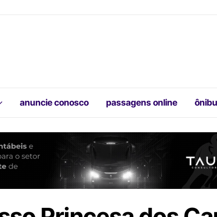
anuncie conosco
passagens online
ônibu
sso Princesa dos C