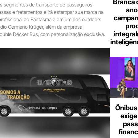
Branca 
s segmentos de transporte de passageiros,
ano
sas e fretamentos e irá estampar sua marca na
campanh
profissional do Fantasma e em um dos outdoors
pro
tádio Germano Krüger, além da empresa
integra
Double Decker Bus, com personalização exclusiva.
inteligênc
Ônibus 
exige
pass
finan