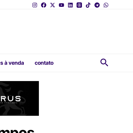
Pesquis
s à venda
contato
ampos