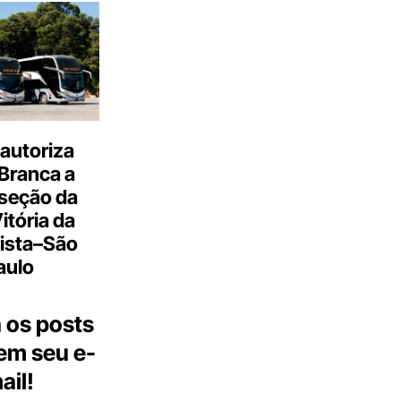
autoriza
Branca a
 seção da
Vitória da
ista–São
aulo
 os posts
 em seu e-
ail!