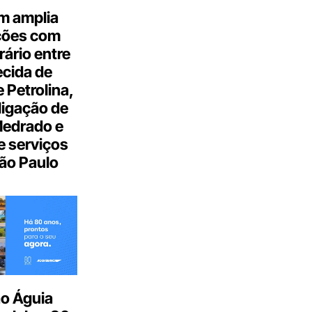
m amplia
ções com
ário entre
cida de
 Petrolina,
ligação de
Medrado e
 serviços
ão Paulo
o Águia