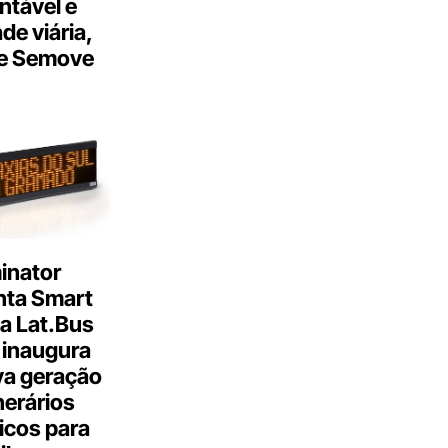
ntável e
ade viária,
e Semove
inator
nta Smart
a Lat.Bus
 inaugura
a geração
inerários
icos para