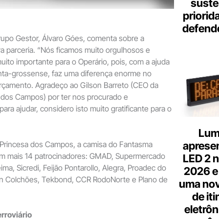
suste
priorid
defend
rupo Gestor, Álvaro Góes, comenta sobre a
a parceria. “Nós ficamos muito orgulhosos e
 muito importante para o Operário, pois, com a ajuda
ta-grossense, faz uma diferença enorme no
orçamento. Agradeço ao Gilson Barreto (CEO da
 dos Campos) por ter nos procurado e
para ajudar, considero isto muito gratificante para o
Lum
aprese
Princesa dos Campos, a camisa do Fantasma
m mais 14 patrocinadores: GMAD, Supermercado
LED 2 n
ima, Sicredi, Feijão Pontarollo, Alegra, Proadec do
2026 e
azin Colchões, Tekbond, CCR RodoNorte e Plano de
uma nov
de it
eletrôn
rroviário