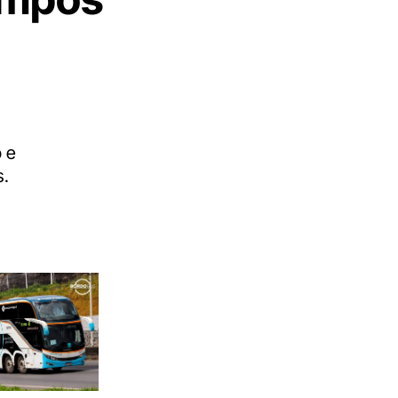
o e
s.