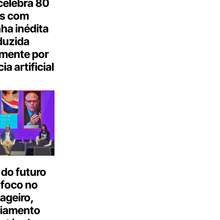
celebra 80
s com
a inédita
duzida
lmente por
ia artificial
do futuro
 foco no
ageiro,
ciamento