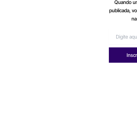
Quando um
publicada, v
na
Insc