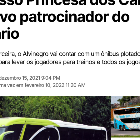
ovo patrocinador do
rio
ceira, o Alvinegro vai contar com um ônibus plotad
ara levar os jogadores para treinos e todos os jogo
dezembro 15, 2021 9:04 PM
tima vez em
fevereiro 10, 2022 11:20 AM
Digite
aqui
o
seu
e-
mail