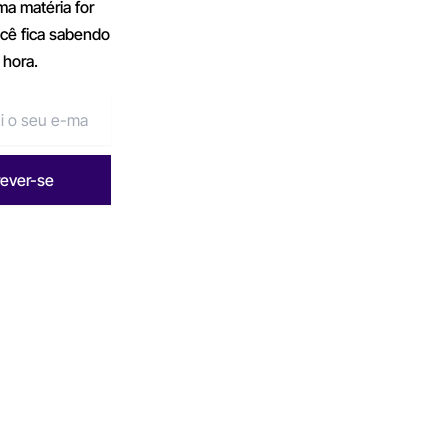
a matéria for
ocê fica sabendo
 hora.
rever-se