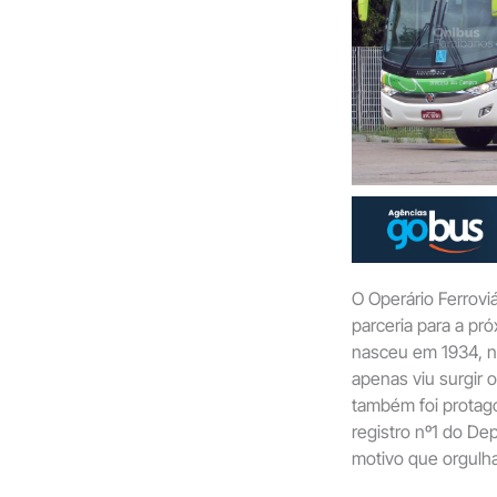
O Operário Ferrov
parceria para a p
nasceu em 1934, n
apenas viu surgir 
também foi protago
registro nº1 do D
motivo que orgulh