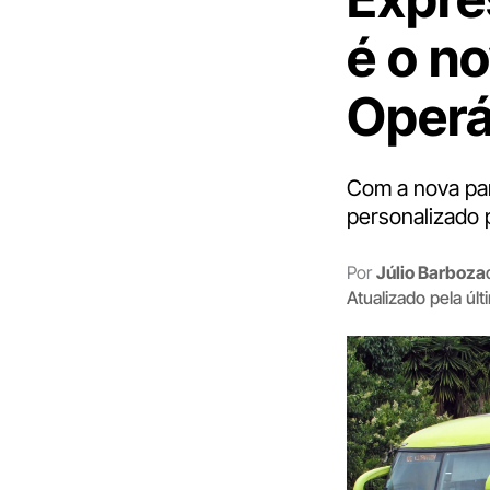
é o n
Operá
Com a nova par
personalizado p
Por
Júlio Barboza
Atualizado pela úl