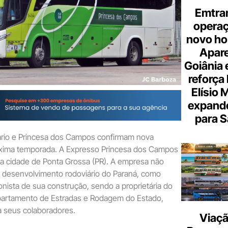
Emtra
opera
novo hor
Apare
Goiânia e
reforça 
Elísio 
expande
para S
iário e Princesa dos Campos confirmam nova
róxima temporada. A Expresso Princesa dos Campos
a cidade de Ponta Grossa (PR). A empresa não
o desenvolvimento rodoviário do Paraná, como
nista de sua construção, sendo a proprietária do
epartamento de Estradas e Rodagem do Estado,
a seus colaboradores.
Viaçã