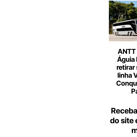
ANTT 
Águia 
retirar
linha 
Conqu
P
Receba
do site
m