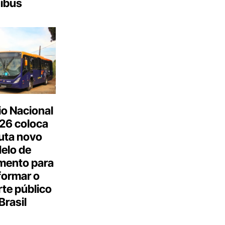
ibus
o Nacional
26 coloca
uta novo
elo de
mento para
formar o
te público
Brasil