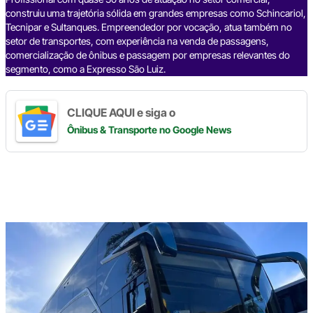
k
construiu uma trajetória sólida em grandes empresas como Schincariol,
Tecnipar e Sultanques. Empreendedor por vocação, atua também no
setor de transportes, com experiência na venda de passagens,
comercialização de ônibus e passagem por empresas relevantes do
segmento, como a Expresso São Luiz.
CLIQUE AQUI e siga o
Ônibus & Transporte
no Google News
Digite
aqui
o
seu
e-
mail