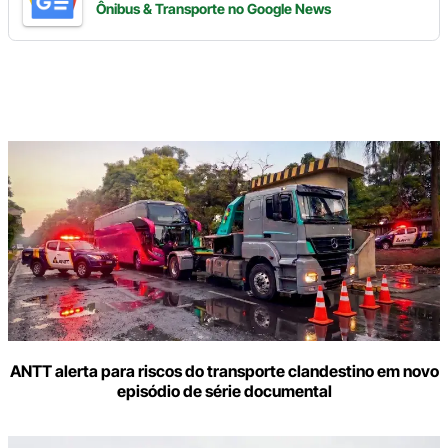
Ônibus & Transporte
no Google News
Digite
aqui
o
seu
e-
mail
ANTT alerta para riscos do transporte clandestino em novo
episódio de série documental