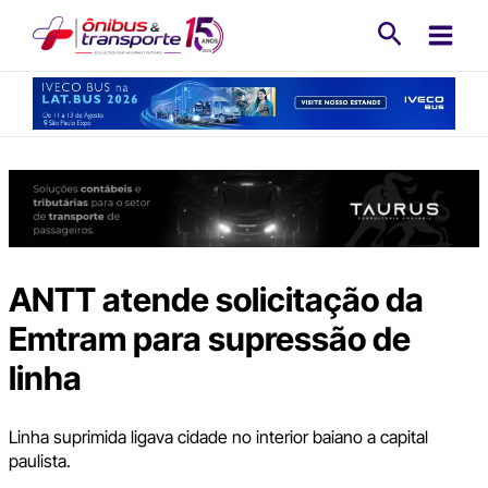
Ir
Pesquisa
para
o
conteúdo
ANTT atende solicitação da
Emtram para supressão de
linha
Linha suprimida ligava cidade no interior baiano a capital
paulista.