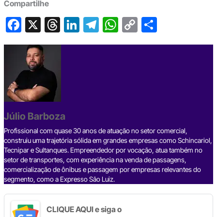
Compartilhe
F
X
T
Li
T
W
C
S
a
hr
n
el
h
o
h
c
e
ke
e
at
p
ar
e
a
dI
gr
s
y
e
b
d
n
a
A
Li
o
s
m
p
n
o
p
k
Júlio Barboza
k
Profissional com quase 30 anos de atuação no setor comercial,
construiu uma trajetória sólida em grandes empresas como Schincariol,
Tecnipar e Sultanques. Empreendedor por vocação, atua também no
setor de transportes, com experiência na venda de passagens,
comercialização de ônibus e passagem por empresas relevantes do
segmento, como a Expresso São Luiz.
CLIQUE AQUI e siga o