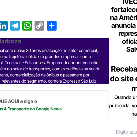
IVE
fortalec
na Améri
T
Li
T
W
C
S
anuncia
repre
r
n
el
h
o
h
ofici
 Barboza
e
ke
e
at
p
ar
Sal
nal com quase 30 anos de atuação no setor comercial,
a
dI
gr
s
y
e
 uma trajetória sólida em grandes empresas como
d
n
a
A
Li
ol, Tecnipar e Sultanques. Empreendedor por vocação,
Receba
ém no setor de transportes, com experiência na venda
m
p
n
gens, comercialização de ônibus e passagem por
do site
 relevantes do segmento, como a Expresso São Luiz.
p
k
m
Quando um
UE AQUI e siga o
publicada, v
us & Transporte
no Google News
na