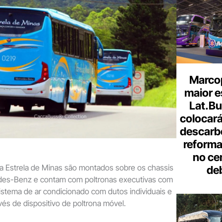
Marcop
maior e
Lat.Bu
colocará
descarb
reforma 
no ce
a Estrela de Minas são montados sobre os chassis
de
des-Benz e contam com poltronas executivas com
stema de ar condicionado com dutos individuais e
vés de dispositivo de poltrona móvel.