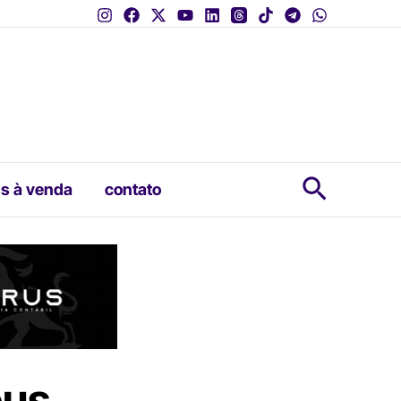
Pesquis
s à venda
contato
eus