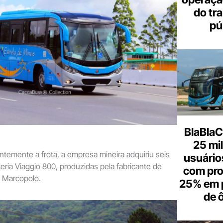
do tr
pú
BlaBlaC
25 mi
emente a frota, a empresa mineira adquiriu seis
usuários
eria Viaggio 800, produzidas pela fabricante de
com pr
a Marcopolo.
25% em 
de 