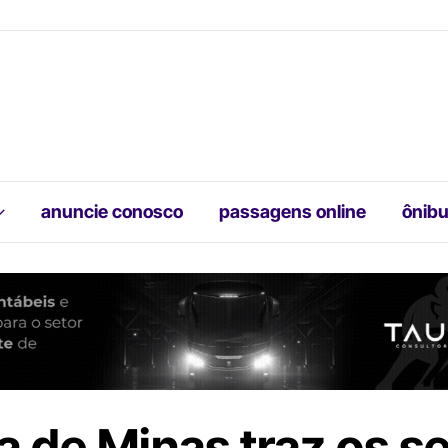
anuncie conosco
passagens online
ônibu
la de Minas traz os s