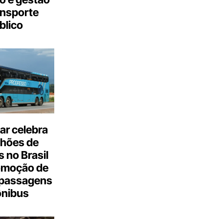
ansporte
blico
ar celebra
lhões de
 no Brasil
omoção de
passagens
ônibus