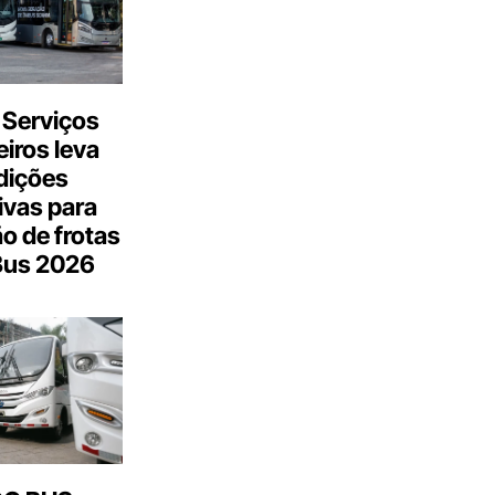
 Serviços
iros leva
dições
ivas para
o de frotas
Bus 2026