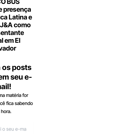
CO BUS
e presença
ca Latina e
 J&A como
sentante
al em El
vador
 os posts
 em seu e-
ail!
a matéria for
ocê fica sabendo
 hora.