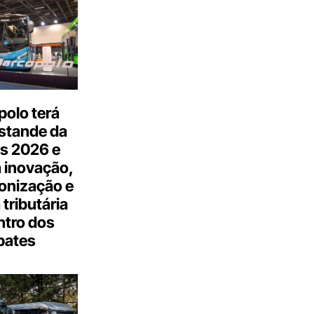
olo terá
stande da
s 2026 e
 inovação,
onização e
tributária
ntro dos
bates