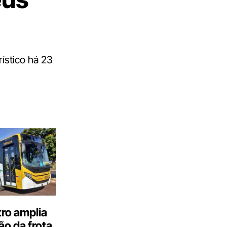
ístico há 23
ro amplia
o da frota