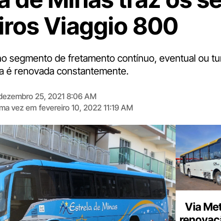
iros Viaggio 800
o segmento de fretamento contínuo, eventual ou tur
ta é renovada constantemente.
dezembro 25, 2021 8:06 AM
tima vez em
fevereiro 10, 2022 11:19 AM
Digite
aqui
o
seu
e-
mail
Via Met
renovaçã