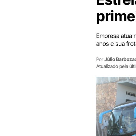
prime
Empresa atua n
anos e sua fro
Por
Júlio Barboza
Atualizado pela úl