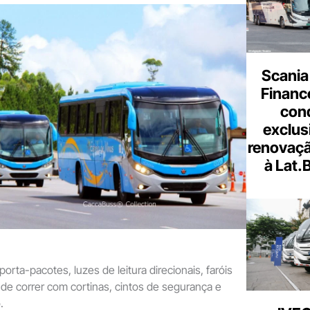
Scania
Finance
con
exclus
renovaçã
à Lat.
ta-pacotes, luzes de leitura direcionais, faróis
s de correr com cortinas, cintos de segurança e
.