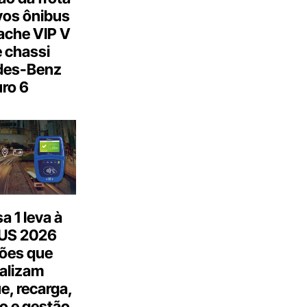
os ônibus
ache VIP V
 chassi
des-Benz
ro 6
 1 leva à
US 2026
ões que
talizam
, recarga,
o e gestão