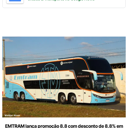
Digite
aqui
o
seu
e-
mail
EMTRAM lança promoção 8.8 com desconto de 8,8% em