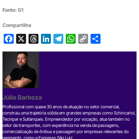
Fonte: G1
Compartilhe
F
X
T
Li
T
W
C
S
a
hr
n
el
h
o
h
c
e
ke
e
at
p
ar
e
a
dI
gr
s
y
e
b
d
n
a
A
Li
o
s
m
p
n
o
p
k
Júlio Barboza
k
Profissional com quase 30 anos de atuação no setor comercial,
construiu uma trajetória sólida em grandes empresas como Schincariol,
Tecnipar e Sultanques. Empreendedor por vocação, atua também no
setor de transportes, com experiência na venda de passagens,
comercialização de ônibus e passagem por empresas relevantes do
segmento, como a Expresso São Luiz.