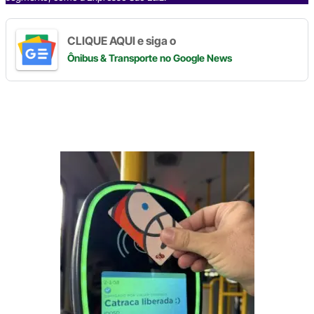
CLIQUE AQUI e siga o
Ônibus & Transporte
no Google News
Digite
aqui
o
seu
e-
mail