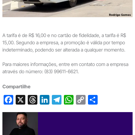
A tarifa é de R$ 16,00 e no cartão de fidelidade, a tarifa é R$
15,00. Segundo a empresa, a promoção é válida por tempo
indeterminado, podendo ser alterada a qualquer momento.
Para maiores informações, entre em contato com a empresa
através do número: (83) 99611-6621.
Compartilhe
F
X
T
Li
T
W
C
S
a
hr
n
el
h
o
h
c
e
ke
e
at
p
ar
e
a
dI
gr
s
y
e