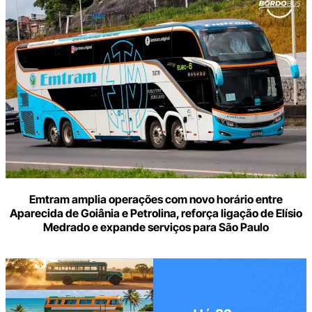
aqui
o
seu
e-
mail
Emtram amplia operações com novo horário entre
Aparecida de Goiânia e Petrolina, reforça ligação de Elísio
Medrado e expande serviços para São Paulo