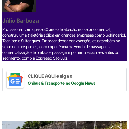
b
d
n
a
A
Li
o
s
m
p
n
o
p
k
Júlio Barboza
k
Profissional com quase 30 anos de atuação no setor comercial,
construiu uma trajetória sólida em grandes empresas como Schincariol,
Tecnipar e Sultanques. Empreendedor por vocação, atua também no
setor de transportes, com experiência na venda de passagens,
comercialização de ônibus e passagem por empresas relevantes do
segmento, como a Expresso São Luiz.
CLIQUE AQUI e siga o
Ônibus & Transporte
no Google News
Digite