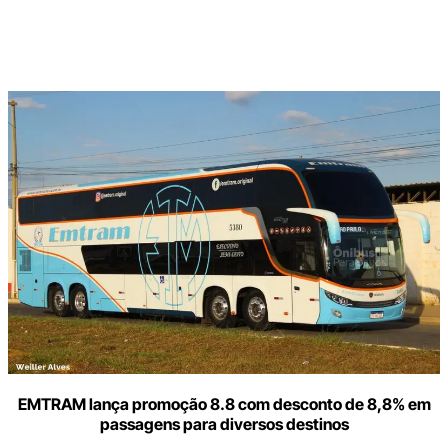
Digite
aqui
o
seu
e-
mail
EMTRAM lança promoção 8.8 com desconto de 8,8% em
passagens para diversos destinos