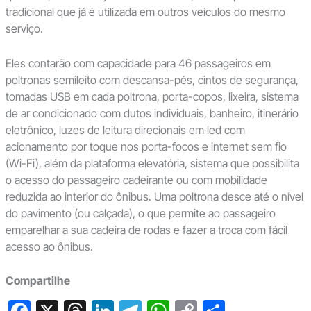
tradicional que já é utilizada em outros veículos do mesmo
serviço.
Eles contarão com capacidade para 46 passageiros em
poltronas semileito com descansa-pés, cintos de segurança,
tomadas USB em cada poltrona, porta-copos, lixeira, sistema
de ar condicionado com dutos individuais, banheiro, itinerário
eletrônico, luzes de leitura direcionais em led com
acionamento por toque nos porta-focos e internet sem fio
(Wi-Fi), além da plataforma elevatória, sistema que possibilita
o acesso do passageiro cadeirante ou com mobilidade
reduzida ao interior do ônibus. Uma poltrona desce até o nível
do pavimento (ou calçada), o que permite ao passageiro
emparelhar a sua cadeira de rodas e fazer a troca com fácil
acesso ao ônibus.
Compartilhe
F
X
T
Li
T
W
C
S