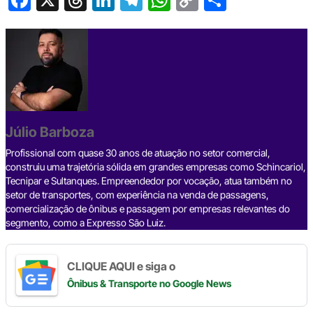
a
hr
n
el
h
o
h
c
e
ke
e
at
p
ar
e
a
dI
gr
s
y
e
b
d
n
a
A
Li
o
s
m
p
n
o
p
k
Júlio Barboza
k
Profissional com quase 30 anos de atuação no setor comercial,
construiu uma trajetória sólida em grandes empresas como Schincariol,
Tecnipar e Sultanques. Empreendedor por vocação, atua também no
setor de transportes, com experiência na venda de passagens,
comercialização de ônibus e passagem por empresas relevantes do
segmento, como a Expresso São Luiz.
CLIQUE AQUI e siga o
Ônibus & Transporte
no Google News