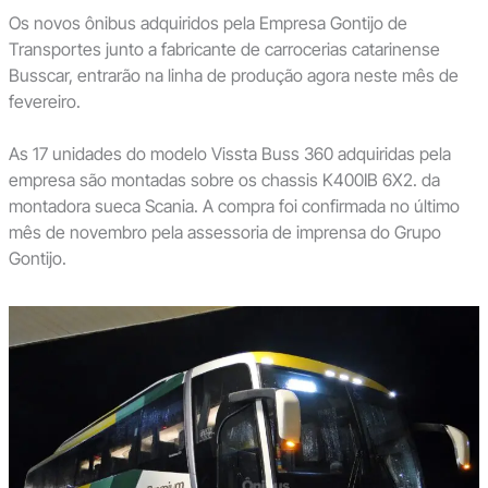
Os novos ônibus adquiridos pela Empresa Gontijo de
Transportes junto a fabricante de carrocerias catarinense
Busscar, entrarão na linha de produção agora neste mês de
fevereiro.
As 17 unidades do modelo Vissta Buss 360 adquiridas pela
empresa são montadas sobre os chassis K400IB 6X2. da
montadora sueca Scania. A compra foi confirmada no último
mês de novembro pela assessoria de imprensa do Grupo
Gontijo.