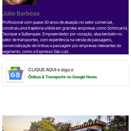
o
s
m
p
n
o
p
k
Júlio Barboza
k
Profissional com quase 30 anos de atuação no setor comercial,
construiu uma trajetória sólida em grandes empresas como Schincariol,
Tecnipar e Sultanques. Empreendedor por vocação, atua também no
setor de transportes, com experiência na venda de passagens,
comercialização de ônibus e passagem por empresas relevantes do
segmento, como a Expresso São Luiz.
CLIQUE AQUI e siga o
Ônibus & Transporte
no Google News
Digite
aqui
o