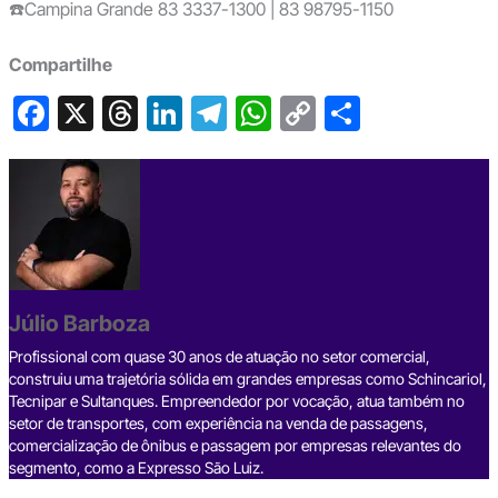
☎️Campina Grande 83 3337-1300 | 83 98795-1150
Compartilhe
F
X
T
Li
T
W
C
S
a
hr
n
el
h
o
h
c
e
ke
e
at
p
ar
e
a
dI
gr
s
y
e
b
d
n
a
A
Li
o
s
m
p
n
o
p
k
Júlio Barboza
k
Profissional com quase 30 anos de atuação no setor comercial,
construiu uma trajetória sólida em grandes empresas como Schincariol,
Tecnipar e Sultanques. Empreendedor por vocação, atua também no
setor de transportes, com experiência na venda de passagens,
comercialização de ônibus e passagem por empresas relevantes do
segmento, como a Expresso São Luiz.