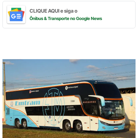
CLIQUE AQUI e siga o
Ônibus & Transporte
no Google News
Digite
aqui
o
seu
e-
mail