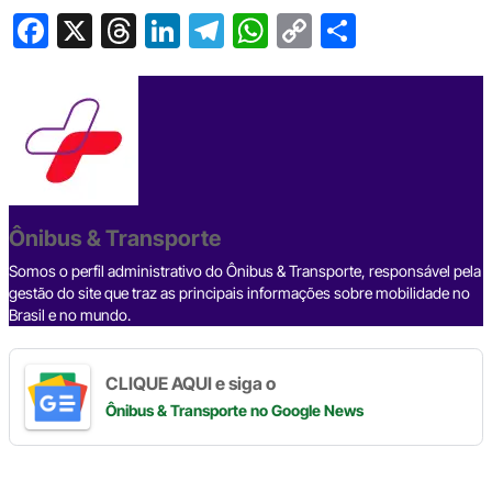
F
X
T
Li
T
W
C
S
a
hr
n
el
h
o
h
c
e
ke
e
at
p
ar
e
a
dI
gr
s
y
e
b
d
n
a
A
Li
o
s
m
p
n
o
p
k
Ônibus & Transporte
k
Somos o perfil administrativo do Ônibus & Transporte, responsável pela
gestão do site que traz as principais informações sobre mobilidade no
Brasil e no mundo.
CLIQUE AQUI e siga o
Ônibus & Transporte
no Google News