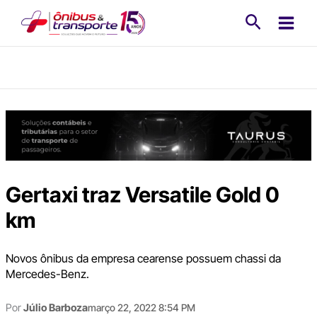
Ir
Pesquisa
para
o
conteúdo
Gertaxi traz Versatile Gold 0
km
Novos ônibus da empresa cearense possuem chassi da
Mercedes-Benz.
Por
Júlio Barboza
março 22, 2022 8:54 PM