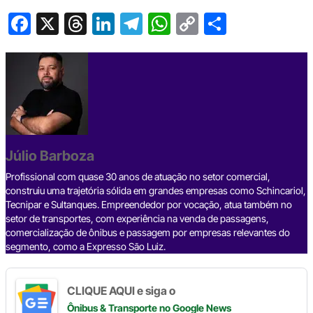
F
X
T
Li
T
W
C
S
a
hr
n
el
h
o
h
c
e
ke
e
at
p
ar
e
a
dI
gr
s
y
e
b
d
n
a
A
Li
o
s
m
p
n
o
p
k
Júlio Barboza
k
Profissional com quase 30 anos de atuação no setor comercial,
construiu uma trajetória sólida em grandes empresas como Schincariol,
Tecnipar e Sultanques. Empreendedor por vocação, atua também no
setor de transportes, com experiência na venda de passagens,
comercialização de ônibus e passagem por empresas relevantes do
segmento, como a Expresso São Luiz.
CLIQUE AQUI e siga o
Ônibus & Transporte
no Google News