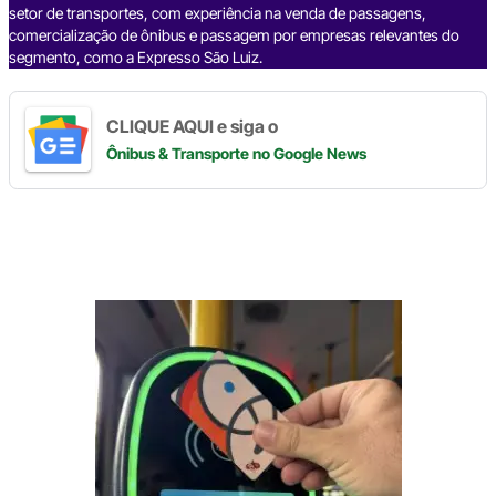
setor de transportes, com experiência na venda de passagens,
comercialização de ônibus e passagem por empresas relevantes do
segmento, como a Expresso São Luiz.
CLIQUE AQUI e siga o
Ônibus & Transporte
no Google News
Digite
aqui
o
seu
e-
mail