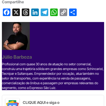
Compartilhe
F
X
T
Li
T
W
C
S
a
hr
n
el
h
o
h
c
e
ke
e
at
p
ar
e
a
dI
gr
s
y
e
b
d
n
a
A
Li
o
s
m
p
n
o
p
k
Júlio Barboza
k
Profissional com quase 30 anos de atuação no setor comercial,
construiu uma trajetória sólida em grandes empresas como Schincariol,
Tecnipar e Sultanques. Empreendedor por vocação, atua também no
setor de transportes, com experiência na venda de passagens,
comercialização de ônibus e passagem por empresas relevantes do
segmento, como a Expresso São Luiz.
CLIQUE AQUI e siga o