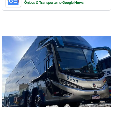
Ônibus & Transporte
no Google News
Digite
aqui
o
seu
e-
mail