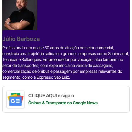
c
e
ke
e
at
p
ar
e
a
dI
gr
s
y
e
b
d
n
a
A
Li
o
s
m
p
n
o
p
k
Júlio Barboza
k
Profissional com quase 30 anos de atuação no setor comercial,
construiu uma trajetória sólida em grandes empresas como Schincariol,
Tecnipar e Sultanques. Empreendedor por vocação, atua também no
setor de transportes, com experiência na venda de passagens,
comercialização de ônibus e passagem por empresas relevantes do
segmento, como a Expresso São Luiz.
CLIQUE AQUI e siga o
Ônibus & Transporte
no Google News