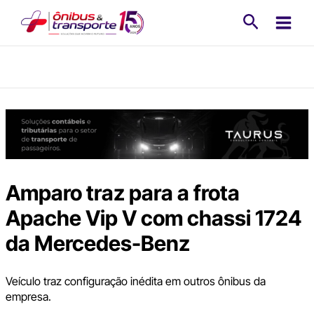
Ir
Pesquisa
para
o
conteúdo
Amparo traz para a frota
Apache Vip V com chassi 1724
da Mercedes-Benz
Veículo traz configuração inédita em outros ônibus da
empresa.