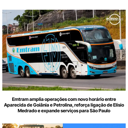
Digite
aqui
o
seu
e-
mail
Emtram amplia operações com novo horário entre
Aparecida de Goiânia e Petrolina, reforça ligação de Elísio
Medrado e expande serviços para São Paulo