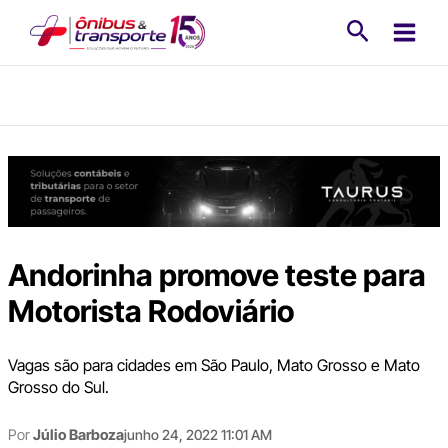
Ir
Pesquisa
para
o
conteúdo
Andorinha promove teste para
Motorista Rodoviário
Vagas são para cidades em São Paulo, Mato Grosso e Mato
Grosso do Sul.
Por
Júlio Barboza
junho 24, 2022 11:01 AM