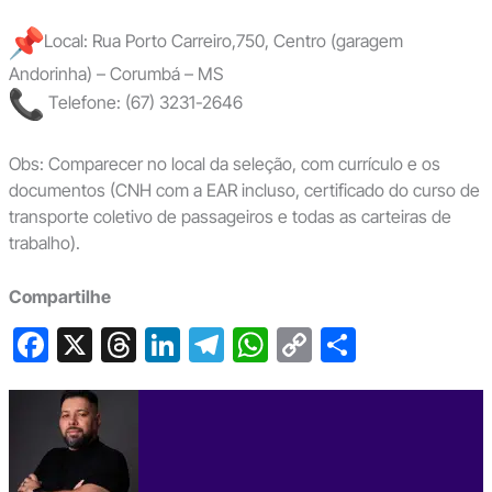
Local: Rua Porto Carreiro,750, Centro (garagem
Andorinha) – Corumbá – MS
Telefone: (67) 3231-2646
Obs: Comparecer no local da seleção, com currículo e os
documentos (CNH com a EAR incluso, certificado do curso de
transporte coletivo de passageiros e todas as carteiras de
trabalho).
Compartilhe
F
X
T
Li
T
W
C
S
a
hr
n
el
h
o
h
c
e
ke
e
at
p
ar
e
a
dI
gr
s
y
e
b
d
n
a
A
Li