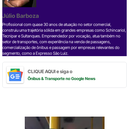
o
s
m
p
n
o
p
k
Júlio Barboza
k
Profissional com quase 30 anos de atuação no setor comercial,
construiu uma trajetória sólida em grandes empresas como Schincariol,
Tecnipar e Sultanques. Empreendedor por vocação, atua também no
setor de transportes, com experiência na venda de passagens,
comercialização de ônibus e passagem por empresas relevantes do
segmento, como a Expresso São Luiz.
CLIQUE AQUI e siga o
Ônibus & Transporte
no Google News
Digite
aqui