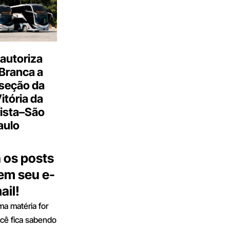
autoriza
Branca a
 seção da
Vitória da
ista–São
aulo
 os posts
 em seu e-
ail!
a matéria for
ocê fica sabendo