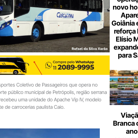
novo hor
Apare
Goiânia e
reforça 
Elísio 
expande
para S
sportes Coletivo de Passageiros que opera no
rte público municipal de Petrópolis, região serrana
, recebeu uma unidade do Apache Vip IV, modelo
e de carrocerias paulista Caio.
Viaçã
Branca 
ano