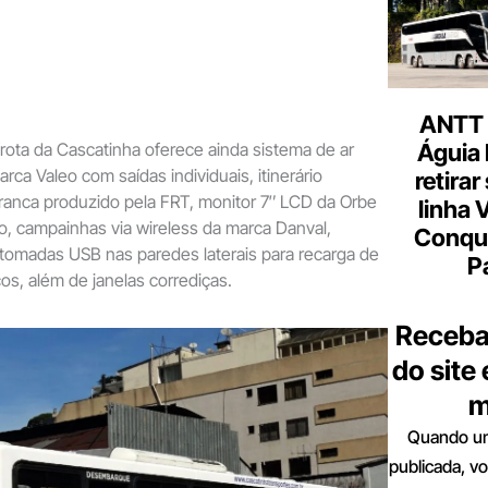
ANTT 
rota da Cascatinha oferece ainda sistema de ar
Águia 
ca Valeo com saídas individuais, itinerário
retirar
branca produzido pela FRT, monitor 7″ LCD da Orbe
linha 
lo, campainhas via wireless da marca Danval,
Conqu
, tomadas USB nas paredes laterais para recarga de
P
os, além de janelas corrediças.
Receba
do site
m
Quando um
publicada, v