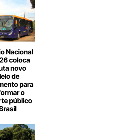
o Nacional
26 coloca
uta novo
elo de
mento para
formar o
te público
Brasil