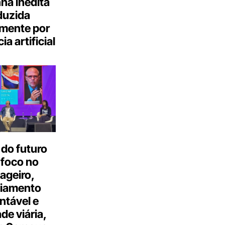
a inédita
duzida
lmente por
ia artificial
do futuro
 foco no
ageiro,
ciamento
ntável e
ade viária,