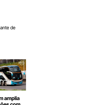
cante de
m amplia
ções com