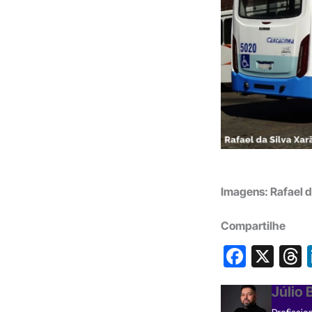
Imagens: Rafael d
Compartilhe
F
X
a
h
Júlio
c