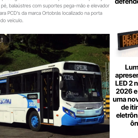
defend
 pé, balaústres com suportes pega-mão e elevador
ra PCD’s da marca Ortobrás localizado na porta
 do veículo.
Lum
aprese
LED 2 n
2026 e
uma nov
de it
eletrôn
ôn