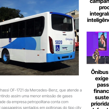
campanh
pro
integra
inteligênc
Ônibus 
exige
pass
hassi OF-1721 da Mercedes-Benz, que atende a
finan
ntindo assim uma menor emissão de gases
suste
dade da empresa petropolitana conta com
priorid
 passageiros sentados em poltronas do tipo city