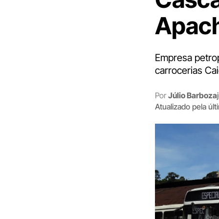
Apach
Empresa petrop
carrocerias Cai
Por
Júlio Barboza
Atualizado pela úl