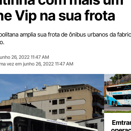
e Vip na sua frota
olitana amplia sua frota de ônibus urbanos da fabri
o.
junho 26, 2022 11:47 AM
tima vez em
junho 26, 2022 11:47 AM
Digite
aqui
o
seu
e-
mail
Emtra
opera