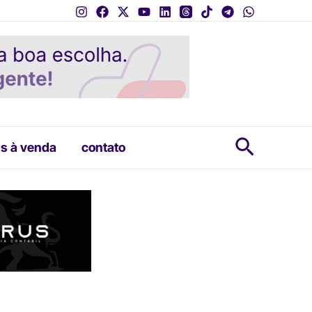
Pesquis
s à venda
contato