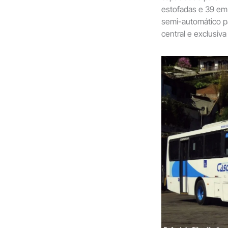
estofadas e 39 em
semi-automático pa
central e exclusiva