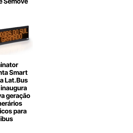
e Semove
inator
nta Smart
a Lat.Bus
 inaugura
a geração
inerários
icos para
ibus