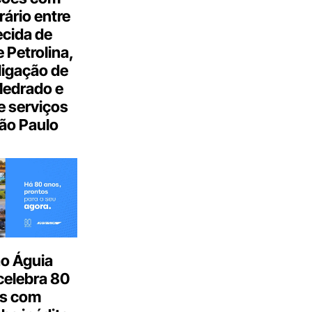
ário entre
cida de
 Petrolina,
ligação de
Medrado e
 serviços
ão Paulo
o Águia
celebra 80
s com