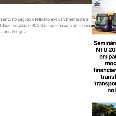
assento no saguão destinado exclusivamente para
idade reduzida e PCD’S ou pessoa com deficiência
a por cão-guia.
Seminári
NTU 20
em pa
mod
financia
trans
transpor
no 