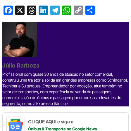
F
X
T
Li
T
W
C
S
a
hr
n
el
h
o
h
c
e
ke
e
at
p
ar
e
a
dI
gr
s
y
e
b
d
n
a
A
Li
o
s
m
p
n
o
p
k
Júlio Barboza
k
Profissional com quase 30 anos de atuação no setor comercial,
construiu uma trajetória sólida em grandes empresas como Schincariol,
Tecnipar e Sultanques. Empreendedor por vocação, atua também no
setor de transportes, com experiência na venda de passagens,
comercialização de ônibus e passagem por empresas relevantes do
segmento, como a Expresso São Luiz.
CLIQUE AQUI e siga o
Ônibus & Transporte
no Google News