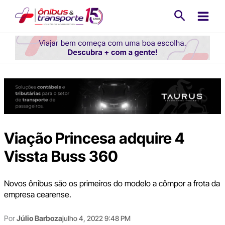
Ir
Pesquisa
para
o
conteúdo
Viação Princesa adquire 4
Vissta Buss 360
Novos ônibus são os primeiros do modelo a cômpor a frota da
empresa cearense.
Por
Júlio Barboza
julho 4, 2022 9:48 PM