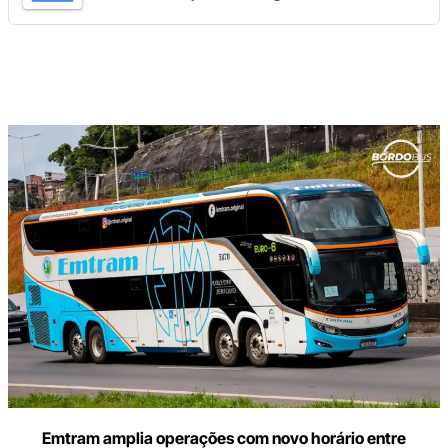
Digite
aqui
o
seu
e-
mail
Emtram amplia operações com novo horário entre