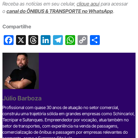
Receba as notícias em seu celular,
clique aqui
para acessar
o
canal do ÔNIBUS & TRANSPORTE no WhatsApp
.
Compartilhe
F
X
T
Li
T
W
C
S
a
hr
n
el
h
o
h
c
e
ke
e
at
p
ar
e
a
dI
gr
s
y
e
b
d
n
a
A
Li
o
s
m
p
n
o
p
k
Júlio Barboza
k
Profissional com quase 30 anos de atuação no setor comercial,
construiu uma trajetória sólida em grandes empresas como Schincariol,
Tecnipar e Sultanques. Empreendedor por vocação, atua também no
setor de transportes, com experiência na venda de passagens,
comercialização de ônibus e passagem por empresas relevantes do