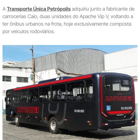
A
Transporte Única Petrópolis
adquiriu junto a fabricante de
carrocerias Caio, duas unidades do Apache Vip V, voltando a
ter ônibus urbanos na frota, hoje exclusivamente composta
por veículos rodoviários.