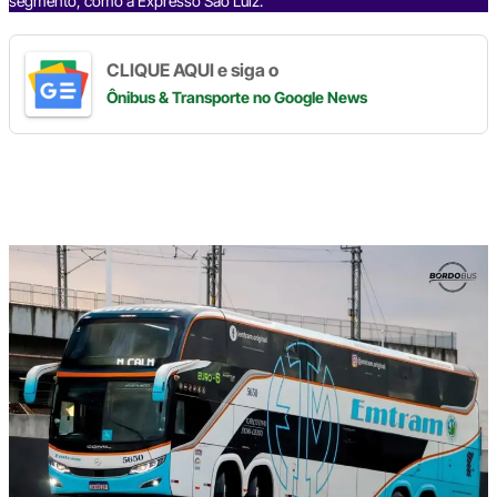
segmento, como a Expresso São Luiz.
CLIQUE AQUI e siga o
Ônibus & Transporte
no Google News
Digite
aqui
o
seu
e-
mail