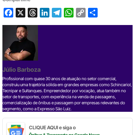
F
X
T
Li
T
W
C
S
a
hr
n
el
h
o
h
c
e
ke
e
at
p
ar
e
a
dI
gr
s
y
e
b
d
n
a
A
Li
o
s
m
p
n
o
p
k
Júlio Barboza
k
Profissional com quase 30 anos de atuação no setor comercial,
construiu uma trajetória sólida em grandes empresas como Schincariol,
Tecnipar e Sultanques. Empreendedor por vocação, atua também no
setor de transportes, com experiência na venda de passagens,
comercialização de ônibus e passagem por empresas relevantes do
segmento, como a Expresso São Luiz.
CLIQUE AQUI e siga o
Ônibus & Transporte
no Google News