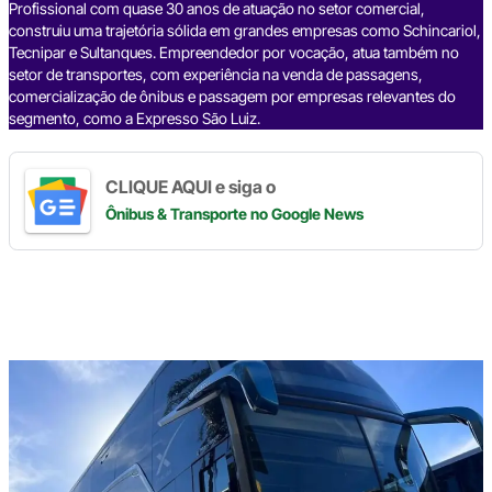
k
Profissional com quase 30 anos de atuação no setor comercial,
construiu uma trajetória sólida em grandes empresas como Schincariol,
Tecnipar e Sultanques. Empreendedor por vocação, atua também no
setor de transportes, com experiência na venda de passagens,
comercialização de ônibus e passagem por empresas relevantes do
segmento, como a Expresso São Luiz.
CLIQUE AQUI e siga o
Ônibus & Transporte
no Google News
Digite
aqui
o
seu
e-
mail