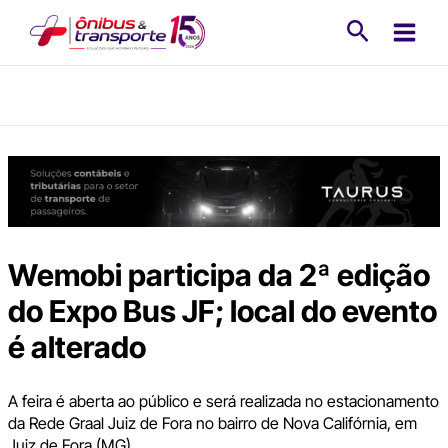
Ir
Pesquisa
para
o
conteúdo
Wemobi participa da 2ª edição
do Expo Bus JF; local do evento
é alterado
A feira é aberta ao público e será realizada no estacionamento
da Rede Graal Juiz de Fora no bairro de Nova Califórnia, em
Juiz de Fora (MG)