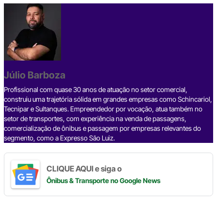
c
e
ke
e
at
p
ar
e
a
dI
gr
s
y
e
b
d
n
a
A
Li
o
s
m
p
n
o
p
k
Júlio Barboza
k
Profissional com quase 30 anos de atuação no setor comercial,
construiu uma trajetória sólida em grandes empresas como Schincariol,
Tecnipar e Sultanques. Empreendedor por vocação, atua também no
setor de transportes, com experiência na venda de passagens,
comercialização de ônibus e passagem por empresas relevantes do
segmento, como a Expresso São Luiz.
CLIQUE AQUI e siga o
Ônibus & Transporte
no Google News