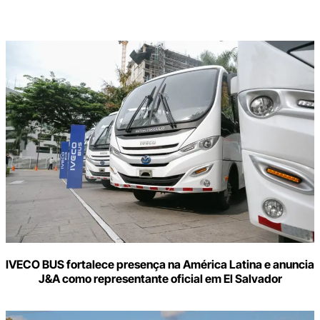
Digite
aqui
o
seu
e-
mail
IVECO BUS fortalece presença na América Latina e anuncia
J&A como representante oficial em El Salvador