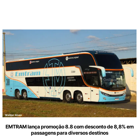
Digite
aqui
o
seu
e-
mail
EMTRAM lança promoção 8.8 com desconto de 8,8% em
passagens para diversos destinos