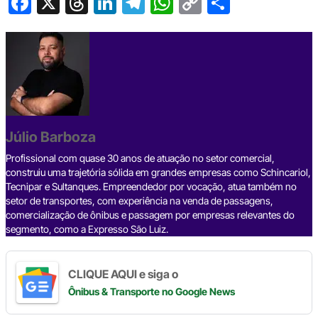
F
X
T
Li
T
W
C
S
a
hr
n
el
h
o
h
c
e
ke
e
at
p
ar
e
a
dI
gr
s
y
e
b
d
n
a
A
Li
o
s
m
p
n
o
p
k
Júlio Barboza
k
Profissional com quase 30 anos de atuação no setor comercial,
construiu uma trajetória sólida em grandes empresas como Schincariol,
Tecnipar e Sultanques. Empreendedor por vocação, atua também no
setor de transportes, com experiência na venda de passagens,
comercialização de ônibus e passagem por empresas relevantes do
segmento, como a Expresso São Luiz.
CLIQUE AQUI e siga o
Ônibus & Transporte
no Google News