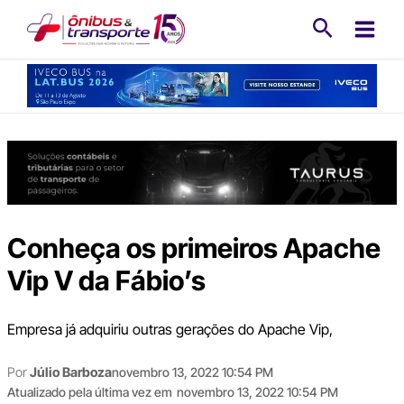
Ir
Pesquisa
para
o
conteúdo
Conheça os primeiros Apache
Vip V da Fábio’s
Empresa já adquiriu outras gerações do Apache Vip,
Por
Júlio Barboza
novembro 13, 2022 10:54 PM
Atualizado pela última vez em
novembro 13, 2022 10:54 PM