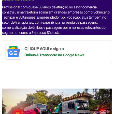
o
p
k
k
Profissional com quase 30 anos de atuação no setor comercial,
construiu uma trajetória sólida em grandes empresas como Schincariol,
Tecnipar e Sultanques. Empreendedor por vocação, atua também no
setor de transportes, com experiência na venda de passagens,
comercialização de ônibus e passagem por empresas relevantes do
segmento, como a Expresso São Luiz.
CLIQUE AQUI e siga o
Ônibus & Transporte
no Google News
Digite
aqui
o
seu
e-